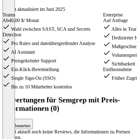
Zuletzt aktualisiert im Juni 2025
Teams
Enterprise
Ab
40,00 $
/ Monat
Auf Anfrage
Wahl zwischen SAST, SCA und Secrets
Alles in Team
Detection
Dedizierter K
Pro Rules und dateiübergreifender Analyse
Maßgeschneid
AI Assistant
Volumenpreis
Preisgekrönter Support
Sichtbarkeit 
Ein-Klick-Bereitstellung
Einflussnahme
Single Sign-On (SSO)
Früher Zugrif
Bis zu 10 Mitarbeiter kostenlos
Item
1
Bewertungen für Semgrep mit Preis-
of
Informationen (0)
2
Bewerten
Es gibt aktuell noch keine Reviews, die Informationen zu Preisen
enthalten.