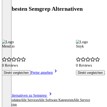
Die besten Semgrep Alternativen
Mend.io
Snyk
0 Reviews
0 Reviews
Preise ansehen
P
Direkt vergleichen
Direkt vergleichen
Item
Alle Alternativen zu Semgrep
1
Alle Produkte
Alle Services
Alle Software Kategorien
Alle Service
of
Kategorien
8