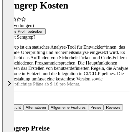
Semgrep Kosten
(0 Bewertungen)
Dieses Profil betreiben
Was ist Semgrep?
Semgrep ist ein statisches Analyse-Tool für Entwickler*innen, das
zur Code-Überprüfung und Sicherheitsanalyse eingesetzt wird. Es
ermöglicht das Auffinden von Sicherheitslücken und Code-Fehlern
in verschiedenen Programmiersprachen. Die Hauptfunktionen
umfassen das Erstellen von benutzerdefinierten Regeln, die Analyse
von Code in Echtzeit und die Integration in CI/CD-Pipelines. Die
Preisgestaltung umfasst eine kostenlose Version sowie
kostenpflichtige Pläne ab $ 10 pro Monat.
Übersicht
Alternativen
Allgemeine Features
Preise
Reviews
Semgrep Preise