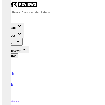
Software
Services
Content
Für Anbieter
Bewerten
Deutsch
English
Semgrep