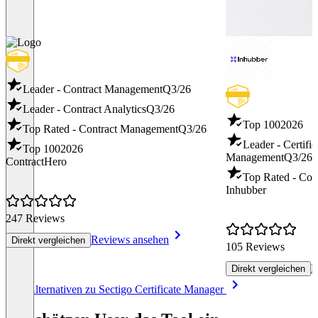
Leader - Contract Management
Q3/26
Leader - Contract Analytics
Q3/26
Top 100
2026
Top Rated - Contract Management
Q3/26
Leader - Certific
Top 100
2026
Management
Q3/26
ContractHero
Top Rated - Con
Inhubber
247 Reviews
Reviews ansehen
Direkt vergleichen
105 Reviews
R
Direkt vergleichen
Item
Alle Alternativen zu Sectigo Certificate Manager
1
of