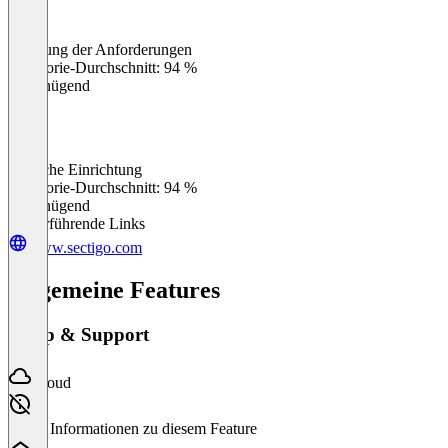
Erfüllung der Anforderungen
0
%
Kategorie-Durchschnitt: 94 %
Ungenügend
Einfache Einrichtung
0
%
Kategorie-Durchschnitt: 94 %
Ungenügend
Weiterführende Links
www.sectigo.com
Allgemeine Features
Setup & Support
Cloud
Keine Informationen zu diesem Feature