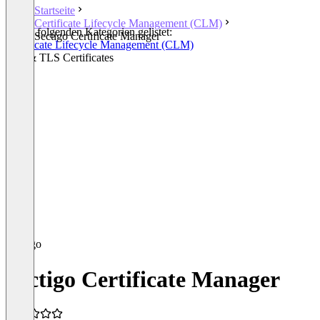
Startseite
Certificate Lifecycle Management (CLM)
In den folgenden Kategorien gelistet:
Sectigo Certificate Manager
Certificate Lifecycle Management (CLM)
SSL & TLS Certificates
Sectigo Certificate Manager