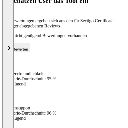
So schätzen User das Tool ein
8
Die Bewertungen ergeben sich aus den für Sectigo Certificate
Manager abgegebenen Reviews
Noch nicht genügend Bewertungen vorhanden
Bewerten
Benutzerfreundlichkeit
0
%
Kategorie-Durchschnitt: 95 %
Ungenügend
Kundensupport
0
%
Kategorie-Durchschnitt: 96 %
Ungenügend