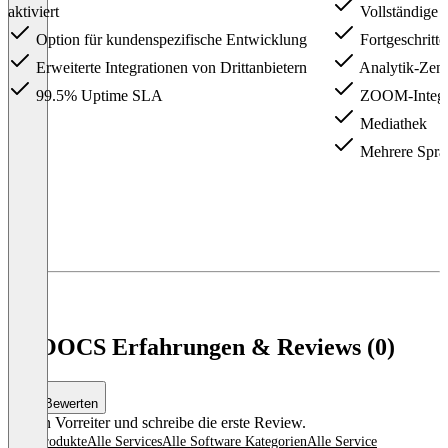
aktiviert
Vollständige 
Option für kundenspezifische Entwicklung
Fortgeschritt
Erweiterte Integrationen von Drittanbietern
Analytik-Zen
99.5% Uptime SLA
ZOOM-Integr
Mediathek
Mehrere Spra
Item
1
of
3
SCOOCS Erfahrungen & Reviews (0)
Bewerten
Sei ein Vorreiter und schreibe die erste Review.
Alle Produkte
Alle Services
Alle Software Kategorien
Alle Service