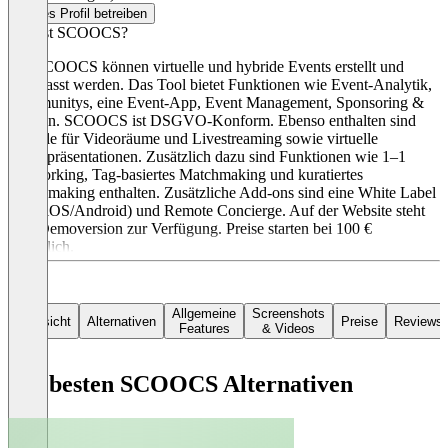
Dieses Profil betreiben
Was ist SCOOCS?
Mit SCOOCS können virtuelle und hybride Events erstellt und
angepasst werden. Das Tool bietet Funktionen wie Event-Analytik,
Communitys, eine Event-App, Event Management, Sponsoring &
Messen. SCOOCS ist DSGVO-Konform. Ebenso enthalten sind
Module für Videoräume und Livestreaming sowie virtuelle
Posterpräsentationen. Zusätzlich dazu sind Funktionen wie 1–1
Networking, Tag-basiertes Matchmaking und kuratiertes
Matchmaking enthalten. Zusätzliche Add-ons sind eine White Label
App (iOS/Android) und Remote Concierge. Auf der Website steht
eine Demoversion zur Verfügung. Preise starten bei 100 €
monatlich.
Allgemeine
Screenshots
Übersicht
Alternativen
Preise
Reviews
Features
& Videos
Die besten SCOOCS Alternativen