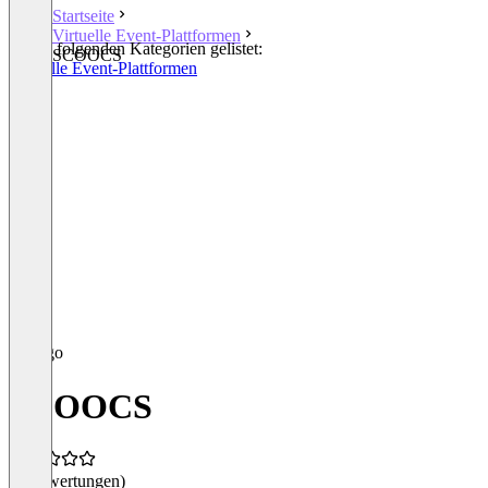
Startseite
Virtuelle Event-Plattformen
In den folgenden Kategorien gelistet:
SCOOCS
Virtuelle Event-Plattformen
SCOOCS
(0 Bewertungen)