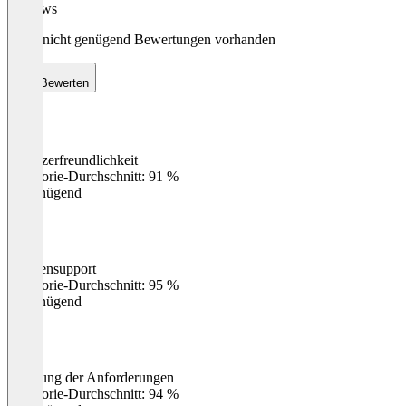
Reviews
Noch nicht genügend Bewertungen vorhanden
Bewerten
Benutzerfreundlichkeit
0
%
Kategorie-Durchschnitt: 91 %
Ungenügend
Kundensupport
0
%
Kategorie-Durchschnitt: 95 %
Ungenügend
Erfüllung der Anforderungen
0
%
Kategorie-Durchschnitt: 94 %