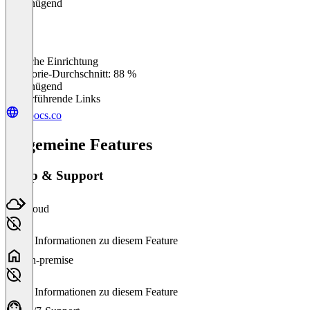
Ungenügend
Einfache Einrichtung
0
%
Kategorie-Durchschnitt: 88 %
Ungenügend
Weiterführende Links
scoocs.co
Allgemeine Features
Setup & Support
Cloud
Keine Informationen zu diesem Feature
On-premise
Keine Informationen zu diesem Feature