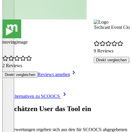
Techcast Event Clo
movingimage
9 Reviews
R
Direkt vergleichen
2 Reviews
Reviews ansehen
Direkt vergleichen
Item
Alle Alternativen zu SCOOCS
1
of
So schätzen User das Tool ein
8
Die Bewertungen ergeben sich aus den für SCOOCS abgegebenen