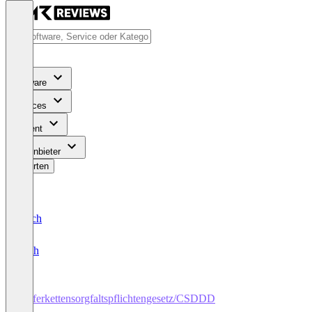
Software
Services
Content
Für Anbieter
Bewerten
Deutsch
English
Lieferkettensorgfaltspflichtengesetz/CSDDD