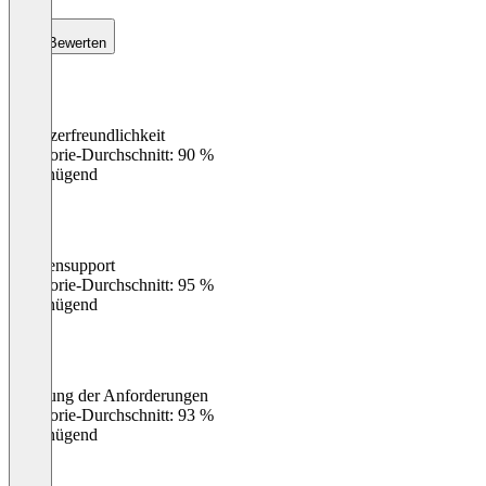
Bewerten
Benutzerfreundlichkeit
0
%
Kategorie-Durchschnitt: 90 %
Ungenügend
Kundensupport
0
%
Kategorie-Durchschnitt: 95 %
Ungenügend
Erfüllung der Anforderungen
0
%
Kategorie-Durchschnitt: 93 %
Ungenügend