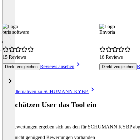
otris software
Envoria
15 Reviews
16 Reviews
Reviews ansehen
R
Direkt vergleichen
Direkt vergleichen
Item
Alle Alternativen zu SCHUMANN KYBP
1
of
So schätzen User das Tool ein
8
Die Bewertungen ergeben sich aus den für SCHUMANN KYBP abg
Noch nicht genügend Bewertungen vorhanden