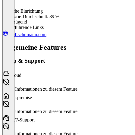
Einfache Einrichtung
0
%
Kategorie-Durchschnitt: 89 %
Ungenügend
Weiterführende Links
prof-schumann.com
Allgemeine Features
Setup & Support
Cloud
Keine Informationen zu diesem Feature
On-premise
Keine Informationen zu diesem Feature
24/7-Support
Keine Informationen zu diesem Feature