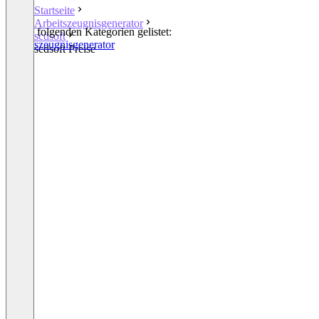
Startseite
Arbeitszeugnisgenerator
In den folgenden Kategorien gelistet:
scdsoft
Arbeitszeugnisgenerator
scdsoft Preise