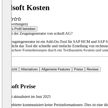
scdsoft Kosten
(0 Bewertungen)
Dieses Profil betreiben
Was ist der Zeugnisgenerator von scdsoft AG?
Der Zeugnisgenerator ist ein Add-On-Tool für SAP HCM und SAP Succe
ermöglicht das Tool die schnelle und einfache Erstellung von rechtssi
rechtssichere Formulierungen durch ein Textbaustein-System und unters
Übersicht
Alternativen
Allgemeine Features
Preise
Reviews
scdsoft Preise
Zuletzt aktualisiert im Juni 2025
Der Anbieter kommuniziert keine Preisinformationen. Dies ist eine übl