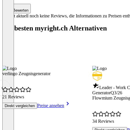
Bewerten
Es gibt aktuell noch keine Reviews, die Informationen zu Preisen enth
Die besten myright.ch Alternativen
verlingo Zeugnisgenerator
Leader - Work Ce
Generator
Q3/26
21 Reviews
Flowmium Zeugnisg
Preise ansehen
Direkt vergleichen
34 Reviews
P