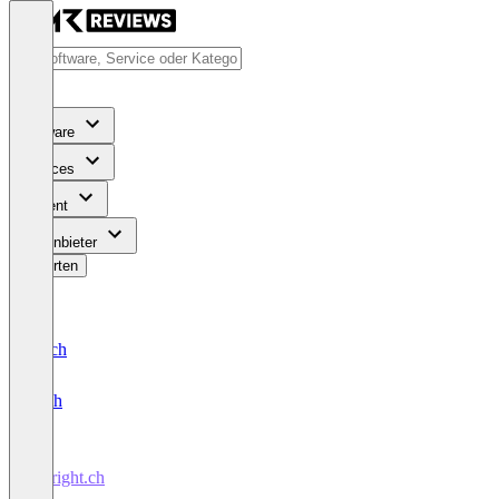
Software
Services
Content
Für Anbieter
Bewerten
Deutsch
English
myright.ch