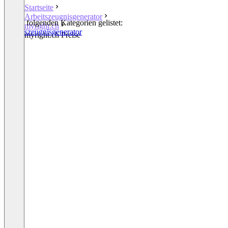
Startseite
Arbeitszeugnisgenerator
In den folgenden Kategorien gelistet:
myright.ch
Arbeitszeugnisgenerator
myright.ch Preise