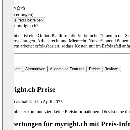
(0 Bewertungen)
Dieses Profil betreiben
Was ist myright.ch?
Myright.ch ist eine Online-Plattform, die Verbraucher*innen in der Sc
Flugverspätungen, Arbeitsrecht und Mietrecht. Nutzer*innen können 
Plattform arbeitet erfolgsbasiert, sodass Kosten nur im Erfolgsfall anfa
Übersicht
Alternativen
Allgemeine Features
Preise
Reviews
myright.ch Preise
Zuletzt aktualisiert im April 2025
Der Anbieter kommuniziert keine Preisinformationen. Dies ist eine übl
Bewertungen für myright.ch mit Preis-Inf