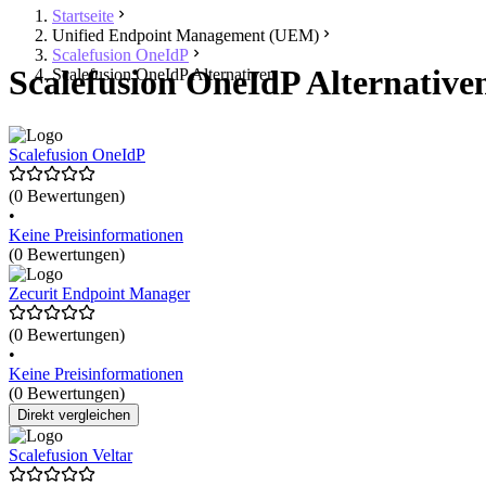
Startseite
Unified Endpoint Management (UEM)
Scalefusion OneIdP
Scalefusion OneIdP Alternativen
Scalefusion OneIdP Alternativen
Scalefusion OneIdP
(0 Bewertungen)
•
Keine Preisinformationen
(0 Bewertungen)
Zecurit Endpoint Manager
(0 Bewertungen)
•
Keine Preisinformationen
(0 Bewertungen)
Direkt vergleichen
Scalefusion Veltar