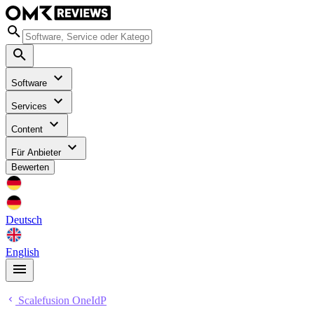
Software
Services
Content
Für Anbieter
Bewerten
Deutsch
English
Scalefusion OneIdP