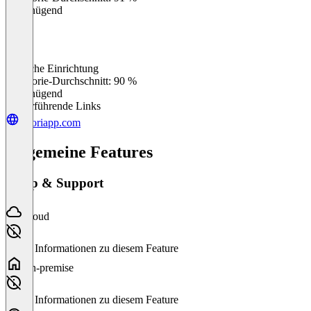
Ungenügend
Einfache Einrichtung
0
%
Kategorie-Durchschnitt: 90 %
Ungenügend
Weiterführende Links
satoriapp.com
Allgemeine Features
Setup & Support
Cloud
Keine Informationen zu diesem Feature
On-premise
Keine Informationen zu diesem Feature