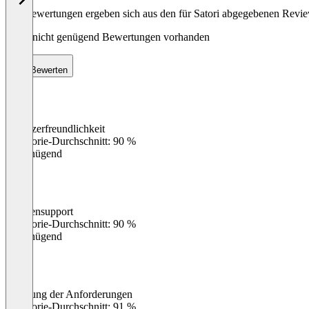
Die Bewertungen ergeben sich aus den für Satori abgegebenen Revi
Noch nicht genügend Bewertungen vorhanden
Bewerten
Benutzerfreundlichkeit
0
%
Kategorie-Durchschnitt: 90 %
Ungenügend
Kundensupport
0
%
Kategorie-Durchschnitt: 90 %
Ungenügend
Erfüllung der Anforderungen
0
%
Kategorie-Durchschnitt: 91 %