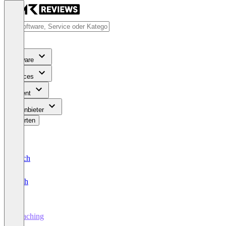
Software
Services
Content
Für Anbieter
Bewerten
Deutsch
English
Coaching