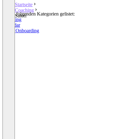
Startseite
Coaching
In den folgenden Kategorien gelistet:
Satori
Coaching
Calendar
Client Onboarding