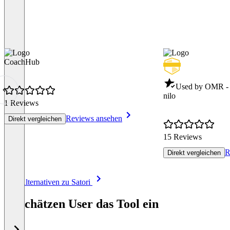
CoachHub
Used by OMR - 
nilo
1 Reviews
Reviews ansehen
Direkt vergleichen
15 Reviews
R
Direkt vergleichen
Item
Alle Alternativen zu Satori
1
of
So schätzen User das Tool ein
8