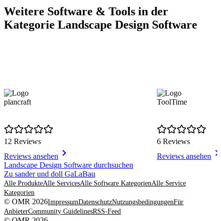
Weitere Software & Tools in der
Kategorie Landscape Design Software
plancraft
ToolTime
12 Reviews
6 Reviews
Reviews ansehen
Reviews ansehen
Item
Landscape Design Software durchsuchen
1
Zu sander und doll GaLaBau
of
Alle Produkte
Alle Services
Alle Software Kategorien
Alle Service
4
Kategorien
© OMR 2026
Impressum
Datenschutz
Nutzungsbedingungen
Für
Anbieter
Community Guidelines
RSS-Feed
© OMR 2026