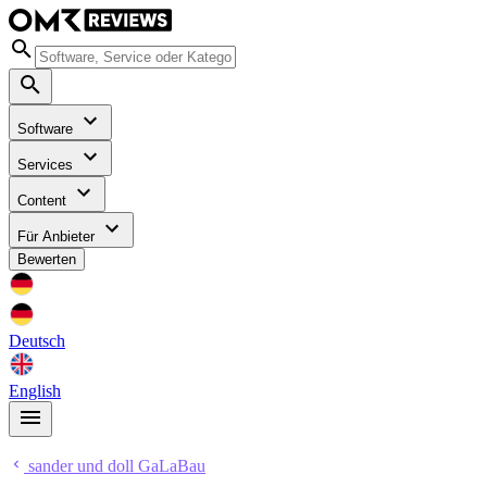
Software
Services
Content
Für Anbieter
Bewerten
Deutsch
English
sander und doll GaLaBau