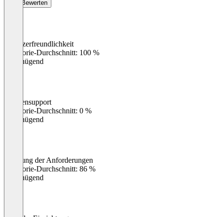
Bewerten
Benutzerfreundlichkeit
0
%
Kategorie-Durchschnitt: 100 %
Ungenügend
Kundensupport
0
%
Kategorie-Durchschnitt: 0 %
Ungenügend
Erfüllung der Anforderungen
0
%
Kategorie-Durchschnitt: 86 %
Ungenügend