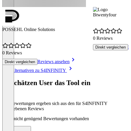
Btwentyfour
POSSEHL Online Solutions
0 Reviews
R
Direkt vergleichen
0 Reviews
Reviews ansehen
Direkt vergleichen
Item
Alle Alternativen zu S4INFINITY
1
of
So schätzen User das Tool ein
2
Die Bewertungen ergeben sich aus den für S4INFINITY
abgegebenen Reviews
Noch nicht genügend Bewertungen vorhanden