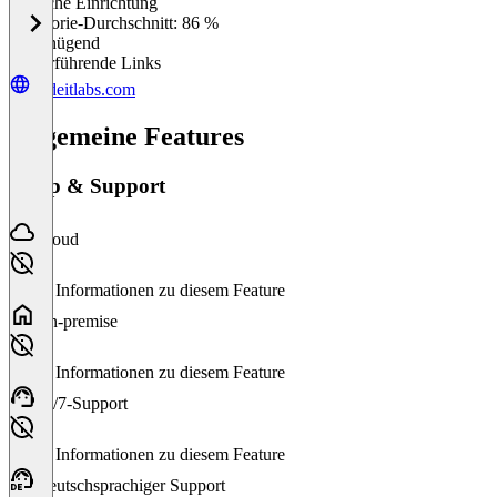
Einfache Einrichtung
0
%
Kategorie-Durchschnitt: 86 %
Ungenügend
Weiterführende Links
codeitlabs.com
Allgemeine Features
Setup & Support
Cloud
Keine Informationen zu diesem Feature
On-premise
Keine Informationen zu diesem Feature
24/7-Support
Keine Informationen zu diesem Feature
Deutschsprachiger Support