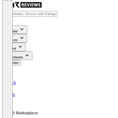
Software
Services
Content
Für Anbieter
Bewerten
Deutsch
English
B2B Marketplaces