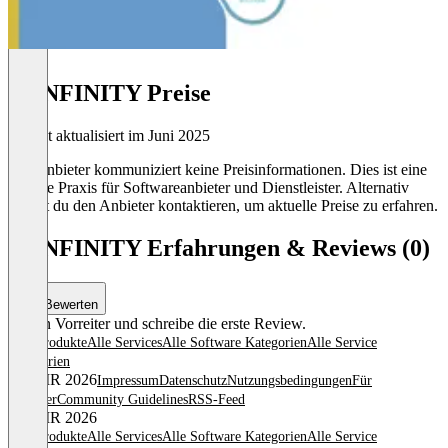
S4INFINITY Preise
Zuletzt aktualisiert im Juni 2025
Der Anbieter kommuniziert keine Preisinformationen. Dies ist eine
übliche Praxis für Softwareanbieter und Dienstleister. Alternativ
kannst du den Anbieter kontaktieren, um aktuelle Preise zu erfahren.
S4INFINITY Erfahrungen & Reviews (0)
Bewerten
Sei ein Vorreiter und schreibe die erste Review.
Alle Produkte
Alle Services
Alle Software Kategorien
Alle Service
Kategorien
© OMR 2026
Impressum
Datenschutz
Nutzungsbedingungen
Für
Anbieter
Community Guidelines
RSS-Feed
© OMR 2026
Alle Produkte
Alle Services
Alle Software Kategorien
Alle Service