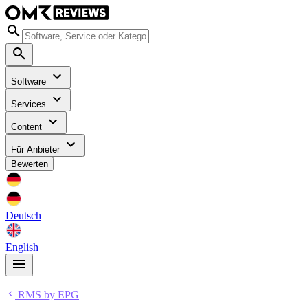
Software
Services
Content
Für Anbieter
Bewerten
Deutsch
English
RMS by EPG