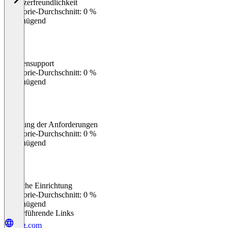
Benutzerfreundlichkeit
0
%
Kategorie-Durchschnitt: 0 %
Ungenügend
Kundensupport
0
%
Kategorie-Durchschnitt: 0 %
Ungenügend
Erfüllung der Anforderungen
0
%
Kategorie-Durchschnitt: 0 %
Ungenügend
Einfache Einrichtung
0
%
Kategorie-Durchschnitt: 0 %
Ungenügend
Weiterführende Links
epg.com