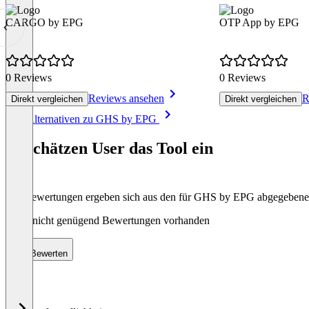
CARGO by EPG
OTP App by EPG
0 Reviews
0 Reviews
Reviews ansehen
R
Direkt vergleichen
Direkt vergleichen
Item
Alle Alternativen zu GHS by EPG
1
of
So schätzen User das Tool ein
4
Die Bewertungen ergeben sich aus den für GHS by EPG abgegeben
Noch nicht genügend Bewertungen vorhanden
Bewerten