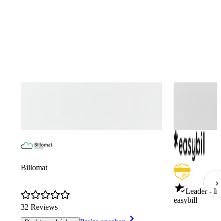
Billomat
Leader - I
easybill
32 Reviews