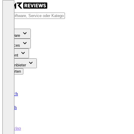
Software
Services
Content
Für Anbieter
Bewerten
Deutsch
English
Reviso