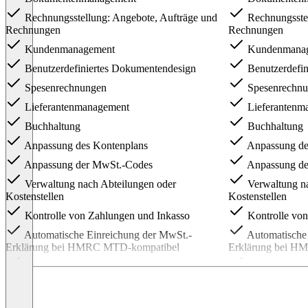
Rechnungsstellung: Angebote, Aufträge und
Rechnungsstel
Rechnungen
Rechnungen
Kundenmanagement
Kundenmana
Benutzerdefiniertes Dokumentendesign
Benutzerdefin
Spesenrechnungen
Spesenrechn
Lieferantenmanagement
Lieferantenm
Buchhaltung
Buchhaltung
Anpassung des Kontenplans
Anpassung de
Anpassung der MwSt.-Codes
Anpassung de
Verwaltung nach Abteilungen oder
Verwaltung na
Kostenstellen
Kostenstellen
Kontrolle von Zahlungen und Inkasso
Kontrolle von
Automatische Einreichung der MwSt.-
Automatische 
Erklärung bei HMRC MTD-kompatibel
Erklärung bei H
Bankabstimmung
Bankabstimm
Import von Kontoauszügen
Import von K
Buchhaltungs-, Management- und
Buchhaltungs