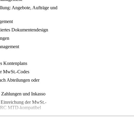
lung: Angebote, Aufträge und
gement
iertes Dokumentendesign
ungen
anagement
s Kontenplans
r MwSt.-Codes
ch Abteilungen oder
 Zahlungen und Inkasso
Einreichung der MwSt.-
MRC MTD-kompatibel
ung
ontoauszügen
-, Management- und