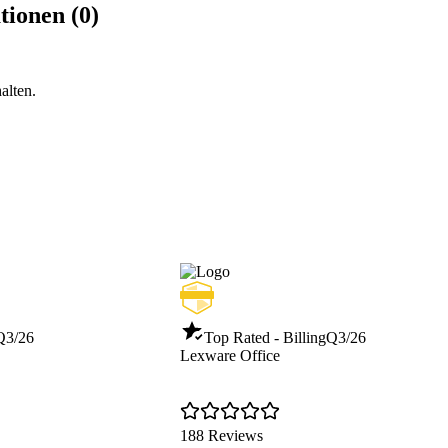
tionen (0)
t anpassbaren KPIs
 und Android
alten.
r Integrationen
äge pro Rechnungsjahr: Bis
ltung: £10,00/mtl.
tung: £10,00/mtl.
te £5/mtl.
 Wiederkehrende Abrechnung:
en - Abgrenzungen £5/mtl.
enutzer £7,50/mtl.
Q3/26
Top Rated - Billing
Q3/26
Lexware Office
188 Reviews