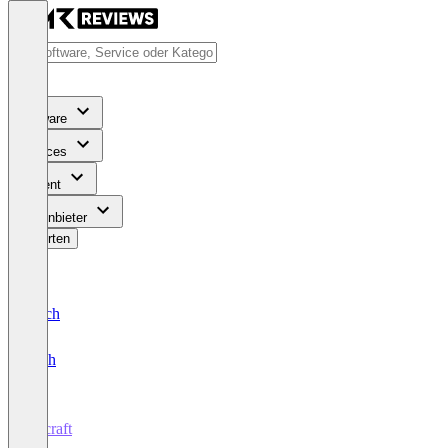
Software
Services
Content
Für Anbieter
Bewerten
Deutsch
English
Recraft