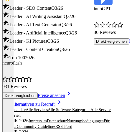
Leader - SEO Content
Q3/26
innoGPT
Leader - AI Writing Assistant
Q3/26
Leader - AI Text Generator
Q3/26
36 Reviews
Leader - Artificial Intelligence
Q3/26
Leader - KI Pictures
Q3/26
P
Direkt vergleichen
Leader - Content Creation
Q3/26
Top 100
2026
neuroflash
931 Reviews
Preise ansehen
Direkt vergleichen
Item
Alle Alternativen zu Recraft
1
Alle Produkte
Alle Services
Alle Software Kategorien
Alle Service
of
Kategorien
8
© OMR 2026
Impressum
Datenschutz
Nutzungsbedingungen
Für
Anbieter
Community Guidelines
RSS-Feed
© OMR 2026