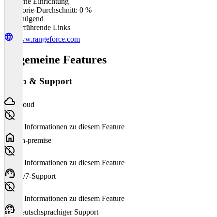
Einfache Einrichtung
0
%
Kategorie-Durchschnitt: 0 %
Ungenügend
Weiterführende Links
www.rangeforce.com
Allgemeine Features
Setup & Support
Cloud
Keine Informationen zu diesem Feature
On-premise
Keine Informationen zu diesem Feature
24/7-Support
Keine Informationen zu diesem Feature
Deutschsprachiger Support