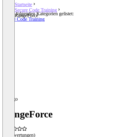
Startseite
Secure Code Training
In den folgenden Kategorien gelistet:
RangeForce
Secure Code Training
RangeForce
(0 Bewertungen)