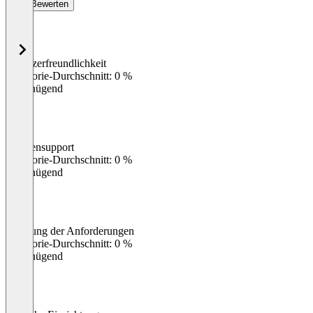
Bewerten
Benutzerfreundlichkeit
0
%
Kategorie-Durchschnitt: 0 %
Ungenügend
Kundensupport
0
%
Kategorie-Durchschnitt: 0 %
Ungenügend
Erfüllung der Anforderungen
0
%
Kategorie-Durchschnitt: 0 %
Ungenügend