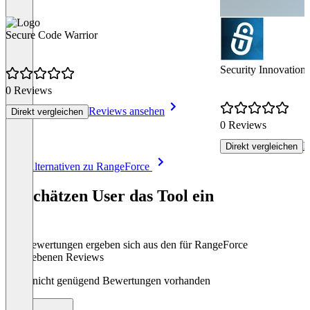
Secure Code Warrior
Security Innovation 
0 Reviews
Reviews ansehen
Direkt vergleichen
0 Reviews
R
Direkt vergleichen
Item
Alle Alternativen zu RangeForce
1
of
So schätzen User das Tool ein
8
Die Bewertungen ergeben sich aus den für RangeForce
abgegebenen Reviews
Noch nicht genügend Bewertungen vorhanden