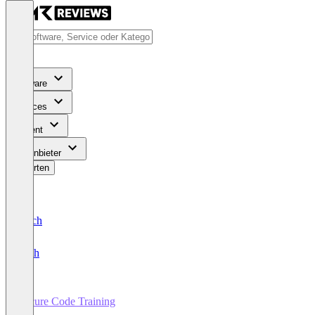
Software
Services
Content
Für Anbieter
Bewerten
Deutsch
English
Secure Code Training