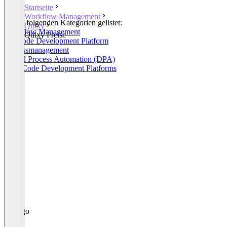
Startseite
Workflow Management
In den folgenden Kategorien gelistet:
Quixy
Workflow Management
Quixy Preise
No-Code Development Platform
Prozessmanagement
Digital Process Automation (DPA)
Low-Code Development Platforms
+3