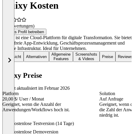
Quixy Kosten
(0 Bewertungen)
Dieses Profil betreiben
Quixy ist eine Cloud-Plattform für digitale Transformation. Sie bietet
Code-freie App-Entwicklung, Geschäftsprozessmanagement und
globale Infrastruktur. Ideal für Unternehmen.
Allgemeine
Screenshots
Übersicht
Alternativen
Preise
Reviews
Features
& Videos
Quixy Preise
Zuletzt aktualisiert im Februar 2026
Platform
Solution
20,00 $
/ User / Monat
Auf Anfrage
Geeignet, wenn die Anzahl der
Geeignet, wenn di
Anwendungen/Workflows hoch ist.
die Zahl der Anw
niedrig ist.
Item
Kostenlose Testversion (14 Tage)
1
of
Kostenlose Demoversion