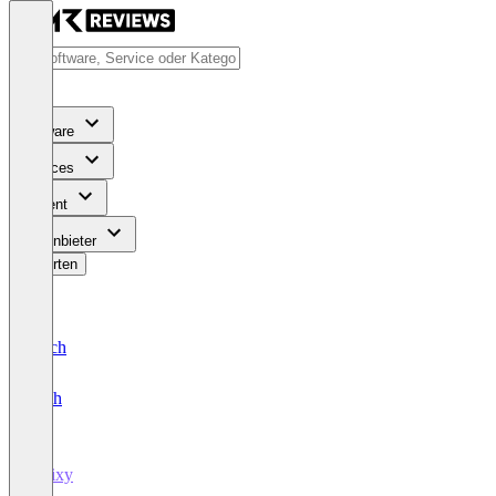
Software
Services
Content
Für Anbieter
Bewerten
Deutsch
English
Quixy