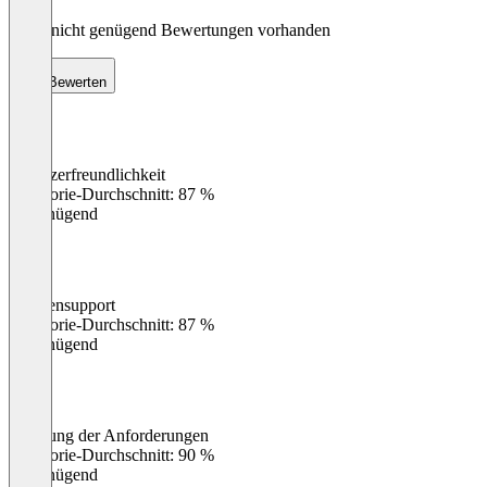
Noch nicht genügend Bewertungen vorhanden
Bewerten
Benutzerfreundlichkeit
0
%
Kategorie-Durchschnitt: 87 %
Ungenügend
Kundensupport
0
%
Kategorie-Durchschnitt: 87 %
Ungenügend
Erfüllung der Anforderungen
0
%
Kategorie-Durchschnitt: 90 %
Ungenügend