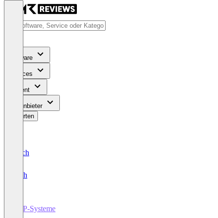
Software
Services
Content
Für Anbieter
Bewerten
Deutsch
English
ERP-Systeme