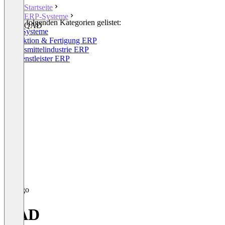
Startseite
ERP-Systeme
In den folgenden Kategorien gelistet:
QAD
ERP-Systeme
Produktion & Fertigung ERP
Lebensmittelindustrie ERP
IT-Dienstleister ERP
QAD