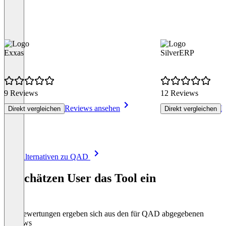
Exxas
SilverERP
9 Reviews
12 Reviews
Reviews ansehen
R
Direkt vergleichen
Direkt vergleichen
Item
Alle Alternativen zu QAD
1
of
So schätzen User das Tool ein
8
Die Bewertungen ergeben sich aus den für QAD abgegebenen
Reviews