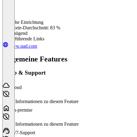
Einfache Einrichtung
0
%
Kategorie-Durchschnitt: 83 %
Ungenügend
Weiterführende Links
www.qad.com
Allgemeine Features
Setup & Support
Cloud
Keine Informationen zu diesem Feature
On-premise
Keine Informationen zu diesem Feature
24/7-Support