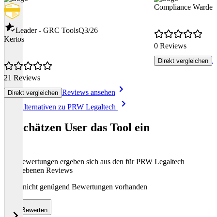
Compliance Warden
Leader - GRC Tools
Q3/26
Kertos
0 Reviews
R
Direkt vergleichen
21 Reviews
Reviews ansehen
Direkt vergleichen
Item
Alle Alternativen zu PRW Legaltech
1
of
So schätzen User das Tool ein
8
Die Bewertungen ergeben sich aus den für PRW Legaltech
abgegebenen Reviews
Noch nicht genügend Bewertungen vorhanden
Bewerten