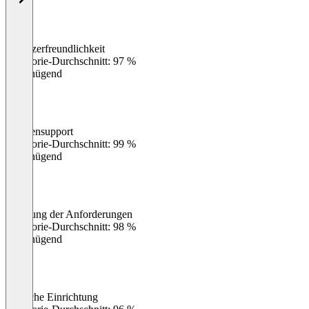
Benutzerfreundlichkeit
0
%
Kategorie-Durchschnitt: 97 %
Ungenügend
Kundensupport
0
%
Kategorie-Durchschnitt: 99 %
Ungenügend
Erfüllung der Anforderungen
0
%
Kategorie-Durchschnitt: 98 %
Ungenügend
Einfache Einrichtung
0
%