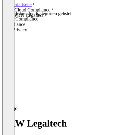
Startseite
Cloud Compliance
In den folgenden Kategorien gelistet:
PRW Legaltech
Cloud Compliance
Compliance
Data Privacy
PRW Legaltech