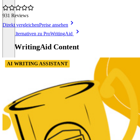
931 Reviews
Direkt vergleichen
Preise ansehen
Item
Alle Alternativen zu ProWritingAid
1
of
ProWritingAid Content
8
AI WRITING ASSISTANT