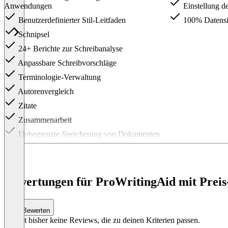
Anwendungen
Einstellung d
Benutzerdefinierter Stil-Leitfaden
100% Datensic
Schnipsel
24+ Berichte zur Schreibanalyse
Anpassbare Schreibvorschläge
Terminologie-Verwaltung
Autorenvergleich
Zitate
Zusammenarbeit
Unbegrenzte Speicherung von Dokumenten
Item
1
of
2
Bewertungen für ProWritingAid mit Preis
Bewerten
Es gibt bisher keine Reviews, die zu deinen Kriterien passen.