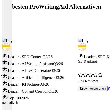
Die besten ProWritingAid Alternativen
Leader - SEO Content
Q3/26
Leader - SEO K
SE Ranking
Leader - AI Writing Assistant
Q3/26
Leader - AI Text Generator
Q3/26
Leader - Artificial Intelligence
Q3/26
124 Reviews
Leader - KI Pictures
Q3/26
P
Direkt vergleichen
Leader - Content Creation
Q3/26
Top 100
2026
neuroflash