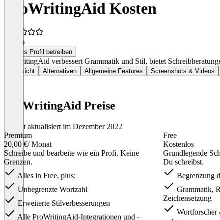
ProWritingAid Kosten
4,5
(1)
Dieses Profil betreiben
ProWritingAid verbessert Grammatik und Stil, bietet Schreibberatung
Übersicht
Alternativen
Allgemeine Features
Screenshots & Videos
ProWritingAid Preise
Zuletzt aktualisiert im Dezember 2022
Premium
Free
20,00 €
/ Monat
Kostenlos
Schreibe und bearbeite wie ein Profi. Keine
Grundlegende Sch
Grenzen.
Du schreibst.
Alles in Free, plus:
Begrenzung de
Unbegrenzte Wortzahl
Grammatik, R
Zeichensetzung
Erweiterte Stilverbesserungen
Wortforscher
Alle ProWritingAid-Integrationen und -