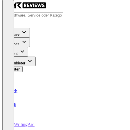
Software
Services
Content
Für Anbieter
Bewerten
Deutsch
English
ProWritingAid