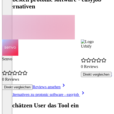
Alternativen
Urbify
Senvo
0 Reviews
R
Direkt vergleichen
0 Reviews
Reviews ansehen
Direkt vergleichen
Item
Alle Alternativen zu protonic software - easyjob
1
of
So schätzen User das Tool ein
8