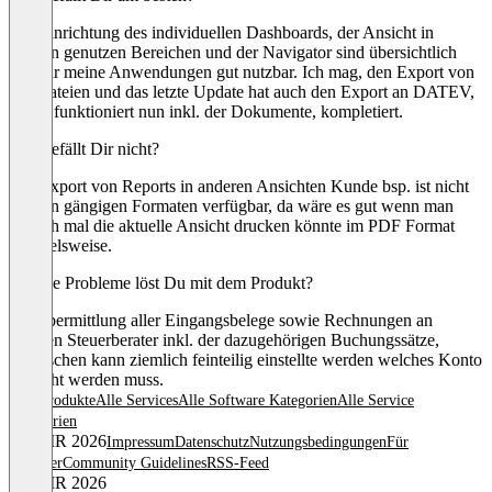
Die Einrichtung des individuellen Dashboards, der Ansicht in
meinen genutzen Bereichen und der Navigator sind übersichtlich
und für meine Anwendungen gut nutzbar. Ich mag, den Export von
Zahldateien und das letzte Update hat auch den Export an DATEV,
dieser funktioniert nun inkl. der Dokumente, kompletiert.
Was gefällt Dir nicht?
Der Export von Reports in anderen Ansichten Kunde bsp. ist nicht
in allen gängigen Formaten verfügbar, da wäre es gut wenn man
einfach mal die aktuelle Ansicht drucken könnte im PDF Format
beispielsweise.
Welche Probleme löst Du mit dem Produkt?
Die übermittlung aller Eingangsbelege sowie Rechnungen an
unseren Steuerberater inkl. der dazugehörigen Buchungssätze,
inzwischen kann ziemlich feinteilig einstellte werden welches Konto
bebucht werden muss.
Alle Produkte
Alle Services
Alle Software Kategorien
Alle Service
Kategorien
© OMR 2026
Impressum
Datenschutz
Nutzungsbedingungen
Für
Anbieter
Community Guidelines
RSS-Feed
© OMR 2026