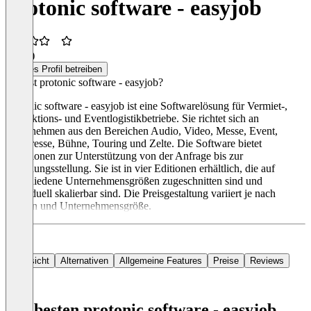
protonic software - easyjob
3,5
(1)
Dieses Profil betreiben
Was ist protonic software - easyjob?
protonic software - easyjob ist eine Softwarelösung für Vermiet-,
Produktions- und Eventlogistikbetriebe. Sie richtet sich an
Unternehmen aus den Bereichen Audio, Video, Messe, Event,
Kongresse, Bühne, Touring und Zelte. Die Software bietet
Funktionen zur Unterstützung von der Anfrage bis zur
Rechnungsstellung. Sie ist in vier Editionen erhältlich, die auf
verschiedene Unternehmensgrößen zugeschnitten sind und
individuell skalierbar sind. Die Preisgestaltung variiert je nach
Edition und Unternehmensgröße.
Übersicht
Alternativen
Allgemeine Features
Preise
Reviews
Die besten protonic software - easyjob