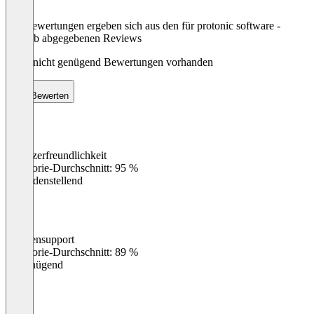
Die Bewertungen ergeben sich aus den für protonic software -
easyjob abgegebenen Reviews
Noch nicht genügend Bewertungen vorhanden
Bewerten
Benutzerfreundlichkeit
0
%
Kategorie-Durchschnitt: 95 %
Zufriedenstellend
Kundensupport
0
%
Kategorie-Durchschnitt: 89 %
Ungenügend