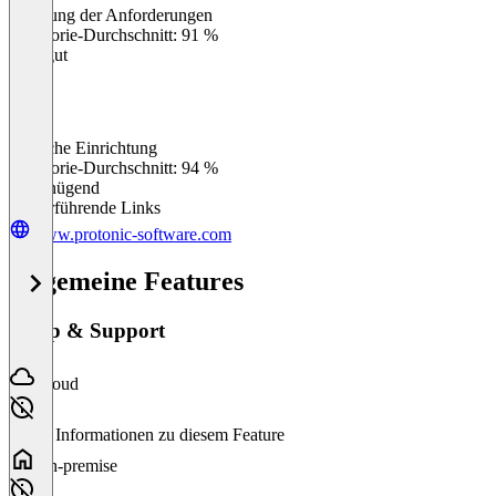
Erfüllung der Anforderungen
0
%
Kategorie-Durchschnitt: 91 %
Sehr gut
Einfache Einrichtung
0
%
Kategorie-Durchschnitt: 94 %
Ungenügend
Weiterführende Links
www.protonic-software.com
Allgemeine Features
Setup & Support
Cloud
Keine Informationen zu diesem Feature
On-premise