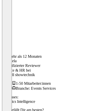
Vor mehr als 12 Monaten
Raphaela
Verifizierter Reviewer
Finance & HR
bei
fournell showtechnik
1-50 Mitarbeiter:innen
Branche: Events Services
Use cases:
Logistics Intelligence
Was gefällt Dir am besten?