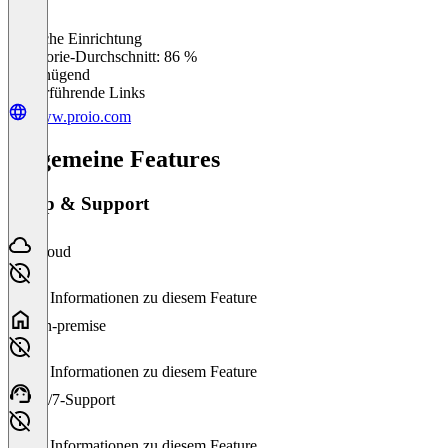
Einfache Einrichtung
0
%
Kategorie-Durchschnitt: 86 %
Ungenügend
Weiterführende Links
www.proio.com
Allgemeine Features
Setup & Support
Cloud
Keine Informationen zu diesem Feature
On-premise
Keine Informationen zu diesem Feature
24/7-Support
Keine Informationen zu diesem Feature