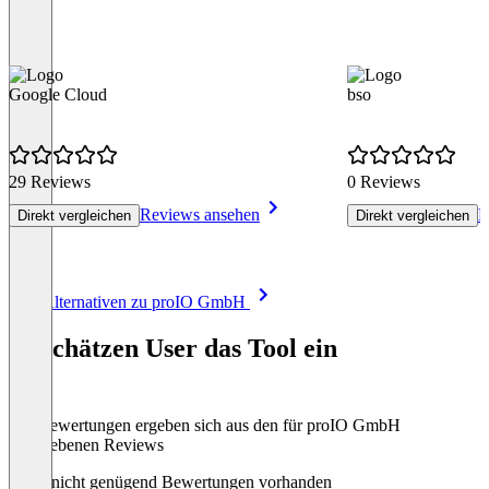
Google Cloud
bso
29 Reviews
0 Reviews
Reviews ansehen
R
Direkt vergleichen
Direkt vergleichen
Item
Alle Alternativen zu proIO GmbH
1
of
So schätzen User das Tool ein
8
Die Bewertungen ergeben sich aus den für proIO GmbH
abgegebenen Reviews
Noch nicht genügend Bewertungen vorhanden