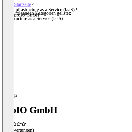
Startseite
Infrastructure as a Service (IaaS)
In den folgenden Kategorien gelistet:
proIO GmbH
Infrastructure as a Service (IaaS)
proIO GmbH
(0 Bewertungen)