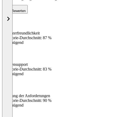
Bewerten
Benutzerfreundlichkeit
0
%
Kategorie-Durchschnitt: 87 %
Ungenügend
Kundensupport
0
%
Kategorie-Durchschnitt: 83 %
Ungenügend
Erfüllung der Anforderungen
0
%
Kategorie-Durchschnitt: 90 %
Ungenügend