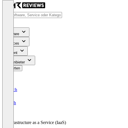
Software
Services
Content
Für Anbieter
Bewerten
Deutsch
English
Infrastructure as a Service (IaaS)