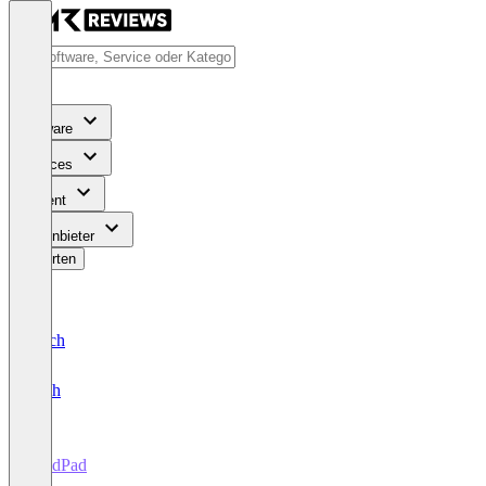
Software
Services
Content
Für Anbieter
Bewerten
Deutsch
English
ProdPad