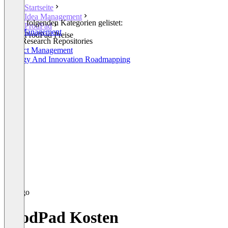
Startseite
Idea Management
In den folgenden Kategorien gelistet:
ProdPad
Idea Management
ProdPad Preise
User Research Repositories
Product Management
Strategy And Innovation Roadmapping
ProdPad Kosten