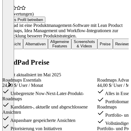
(0 Bewertungen)
Dieses Profil betreiben
ProdPad ist eine Produktmanagement-Software mit Lean Product
Roadmaps, Idea Management und Workflow-Integrationen zur
Entwicklung besserer Produktstrategien.
Allgemeine
Screenshots
Übersicht
Alternativen
Preise
Reviews
Features
& Videos
ProdPad Preise
Zuletzt aktualisiert im Mai 2025
Roadmaps Essentials
Roadmaps Advan
24,00 $
/ User / Monat
44,00 $
/ User / M
Unbegrenzte Now-Next-Later-Produkt-
Alles in Essen
Roadmaps
Portfoliomana
Kandidaten-, aktuelle und abgeschlossene
Roadmaps
Ansichten
Portfolio- und
Anpassbare gespeicherte Ansichten
Vollständige
Priorisierung von Initiativen
Portfolio- und Pr