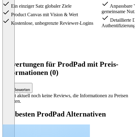
Ein einziger Satz globaler Ziele
Anpassbare Ve
gemeinsame Nutz
Product Canvas mit Vision & Wert
Detaillierte D
Kostenlose, unbegrenzte Reviewer-Logins
Authentifizierung
Item
1
Bewertungen für ProdPad mit Preis-
of
Informationen (0)
6
Bewerten
Es gibt aktuell noch keine Reviews, die Informationen zu Preisen
enthalten.
Die besten ProdPad Alternativen