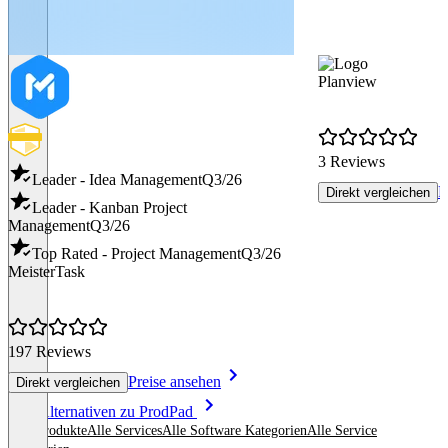
Planview
3 Reviews
Leader - Idea Management
Q3/26
P
Direkt vergleichen
Leader - Kanban Project
Management
Q3/26
Top Rated - Project Management
Q3/26
MeisterTask
197 Reviews
Preise ansehen
Direkt vergleichen
Item
Alle Alternativen zu ProdPad
1
Alle Produkte
Alle Services
Alle Software Kategorien
Alle Service
of