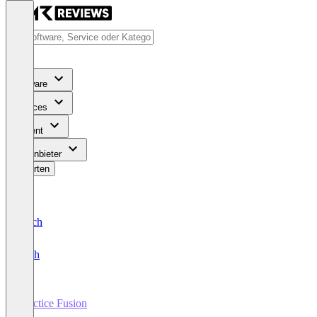
Software
Services
Content
Für Anbieter
Bewerten
Deutsch
English
Practice Fusion