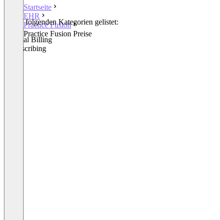
Startseite
EHR
In den folgenden Kategorien gelistet:
Practice Fusion
EHR
Practice Fusion Preise
Medical Billing
E-Prescribing