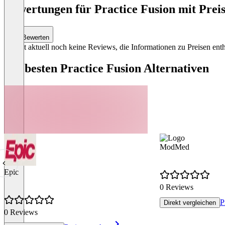
of
Bewertungen für Practice Fusion mit Preis
1
Bewerten
Es gibt aktuell noch keine Reviews, die Informationen zu Preisen enth
Die besten Practice Fusion Alternativen
ModMed
Epic
0 Reviews
P
Direkt vergleichen
0 Reviews