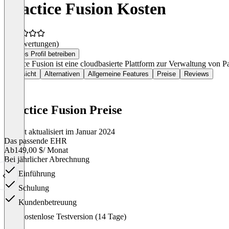
Practice Fusion Kosten
(0 Bewertungen)
Dieses Profil betreiben
Practice Fusion ist eine cloudbasierte Plattform zur Verwaltung von
Übersicht
Alternativen
Allgemeine Features
Preise
Reviews
Practice Fusion Preise
Zuletzt aktualisiert im Januar 2024
Das passende EHR
Ab
149,00 $
/ Monat
Bei jährlicher Abrechnung
Einführung
Schulung
Kundenbetreuung
Item
Kostenlose Testversion (14 Tage)
1