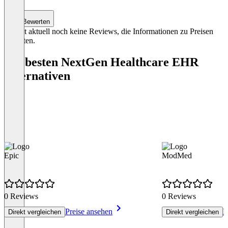
Bewerten
Es gibt aktuell noch keine Reviews, die Informationen zu Preisen
enthalten.
Die besten NextGen Healthcare EHR
Alternativen
Epic
ModMed
0 Reviews
0 Reviews
Preise ansehen
P
Direkt vergleichen
Direkt vergleichen