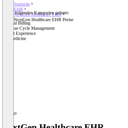
Startseite
EHR
In den folgenden Kategorien gelistet:
NextGen Healthcare EHR
EHR
NextGen Healthcare EHR Preise
Medical Billing
Revenue Cycle Management
Patient Experience
Telemedicine
NextGen Healthcare EHR