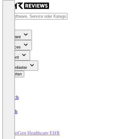
Software
Services
Content
Für Anbieter
Bewerten
Deutsch
English
NextGen Healthcare EHR