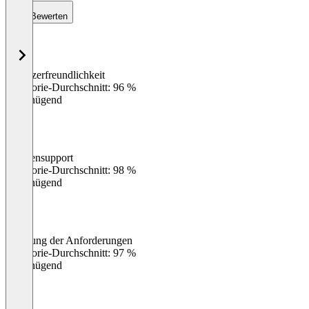
Bewerten
Benutzerfreundlichkeit
0
%
Kategorie-Durchschnitt: 96 %
Ungenügend
Kundensupport
0
%
Kategorie-Durchschnitt: 98 %
Ungenügend
Erfüllung der Anforderungen
0
%
Kategorie-Durchschnitt: 97 %
Ungenügend