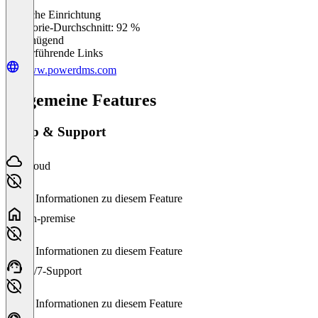
Einfache Einrichtung
0
%
Kategorie-Durchschnitt: 92 %
Ungenügend
Weiterführende Links
www.powerdms.com
Allgemeine Features
Setup & Support
Cloud
Keine Informationen zu diesem Feature
On-premise
Keine Informationen zu diesem Feature
24/7-Support
Keine Informationen zu diesem Feature