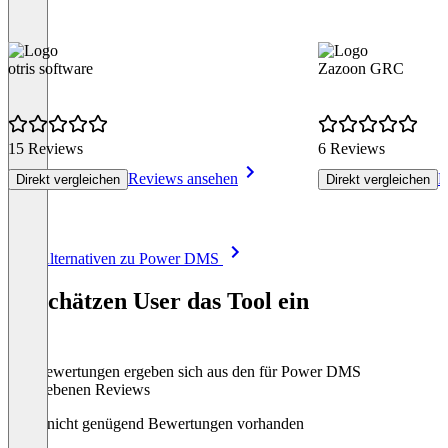
otris software
Zazoon GRC
15 Reviews
6 Reviews
Reviews ansehen
R
Direkt vergleichen
Direkt vergleichen
Item
Alle Alternativen zu Power DMS
1
of
So schätzen User das Tool ein
8
Die Bewertungen ergeben sich aus den für Power DMS
abgegebenen Reviews
Noch nicht genügend Bewertungen vorhanden