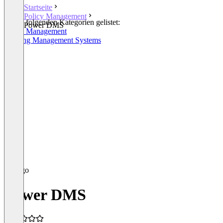
Startseite
Policy Management
In den folgenden Kategorien gelistet:
Power DMS
Policy Management
Training Management Systems
Power DMS