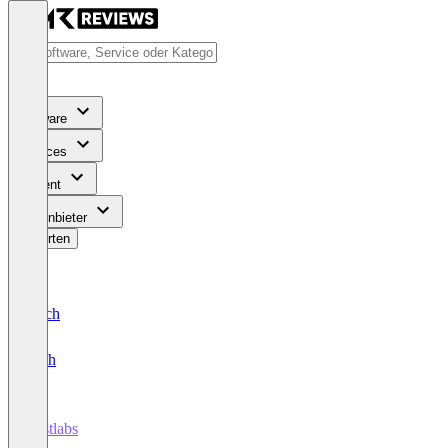
Software
Services
Content
Für Anbieter
Bewerten
Deutsch
English
Postlabs