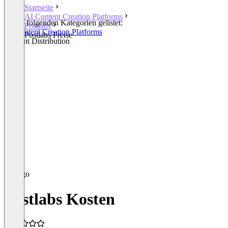
Startseite
AI Content Creation Platforms
In den folgenden Kategorien gelistet:
Postlabs
AI Content Creation Platforms
Postlabs Preise
Content Distribution
Postlabs Kosten