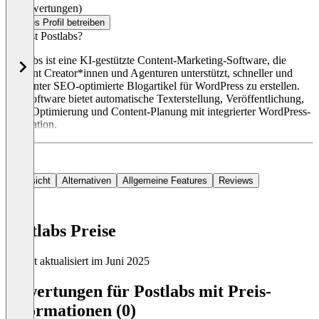
(0 Bewertungen)
Dieses Profil betreiben
Was ist Postlabs?
Postlabs ist eine KI-gestützte Content-Marketing-Software, die
Content Creator*innen und Agenturen unterstützt, schneller und
effizienter SEO-optimierte Blogartikel für WordPress zu erstellen.
Die Software bietet automatische Texterstellung, Veröffentlichung,
SEO-Optimierung und Content-Planung mit integrierter WordPress-
Integration.
Übersicht
Alternativen
Allgemeine Features
Reviews
Postlabs Preise
Zuletzt aktualisiert im Juni 2025
Item
1
Bewertungen für Postlabs mit Preis-
of
Informationen (0)
0