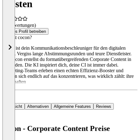
Kosten
(0 Bewertungen)
Dieses Profil betreiben
Was ist cocon?
cocon ist dein Kommunikationsbeschleuniger für den digitalen
Raum. Vergiss lange Abstimmungsrunden und teure Dienstleister.
Mit cocon erstellst du formatübergreifenden Corporate Content in
Sekunden. Die KI inspiriert dich, deine CI ist immer dabei.
Marketing-Teams erleben einen echten Effizienz-Booster und
können sich endlich auf das konzentrieren, was wirklich zählt: ihre
Botschaften
Übersicht
Alternativen
Allgemeine Features
Reviews
cocon - Corporate Content Preise