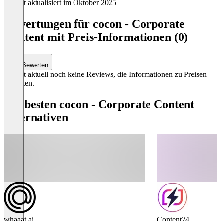
Zuletzt aktualisiert im Oktober 2025
Item
1
Bewertungen für cocon - Corporate
of
Content mit Preis-Informationen (0)
0
Bewerten
Es gibt aktuell noch keine Reviews, die Informationen zu Preisen
enthalten.
Die besten cocon - Corporate Content
Alternativen
whaaat.ai
Content24