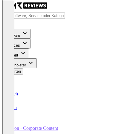
Software
Services
Content
Für Anbieter
Bewerten
Deutsch
English
cocon - Corporate Content