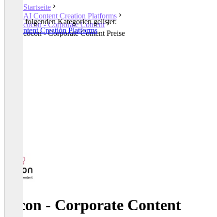
Startseite
AI Content Creation Platforms
In den folgenden Kategorien gelistet:
cocon - Corporate Content
AI Content Creation Platforms
cocon - Corporate Content Preise
cocon - Corporate Content