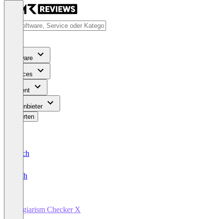
Software
Services
Content
Für Anbieter
Bewerten
Deutsch
English
Plagiarism Checker X