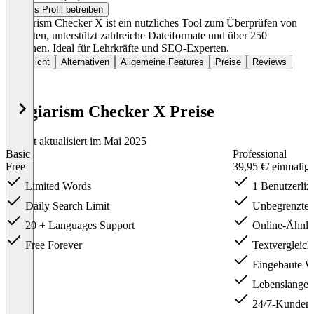
Dieses Profil betreiben
Plagiarism Checker X ist ein nützliches Tool zum Überprüfen von
Plagiaten, unterstützt zahlreiche Dateiformate und über 250
Sprachen. Ideal für Lehrkräfte und SEO-Experten.
Übersicht
Alternativen
Allgemeine Features
Preise
Reviews
Plagiarism Checker X Preise
Zuletzt aktualisiert im Mai 2025
Basic
Professional
Free
39,95 €
/ einmalig
Limited Words
1 Benutzerliz
Daily Search Limit
Unbegrenzte 
20 + Languages Support
Online-Ähnlic
Free Forever
Textvergleich
Eingebaute W
Lebenslange P
24/7-Kundens