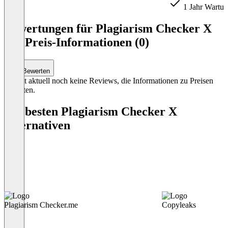
1 Jahr Wartun
Item
1
Bewertungen für Plagiarism Checker X
of
mit Preis-Informationen (0)
3
Bewerten
Es gibt aktuell noch keine Reviews, die Informationen zu Preisen
enthalten.
Die besten Plagiarism Checker X
Alternativen
Plagiarism Checker.me
Copyleaks