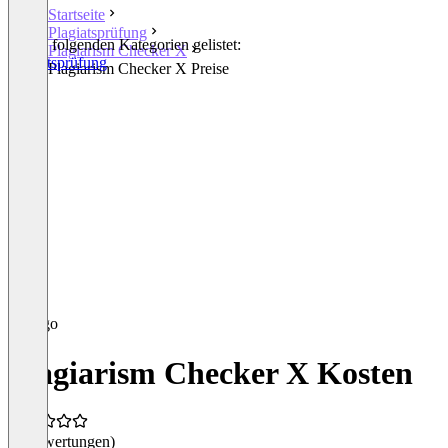
Startseite
Plagiatsprüfung
In den folgenden Kategorien gelistet:
Plagiarism Checker X
Plagiatsprüfung
Plagiarism Checker X Preise
Plagiarism Checker X Kosten
(0 Bewertungen)