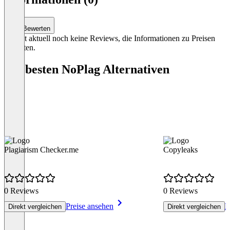
2
Bewerten
Es gibt aktuell noch keine Reviews, die Informationen zu Preisen
enthalten.
Die besten NoPlag Alternativen
Plagiarism Checker.me
Copyleaks
0 Reviews
0 Reviews
Preise ansehen
P
Direkt vergleichen
Direkt vergleichen