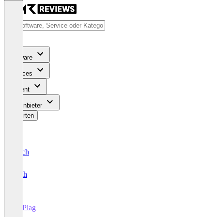
Software
Services
Content
Für Anbieter
Bewerten
Deutsch
English
NoPlag