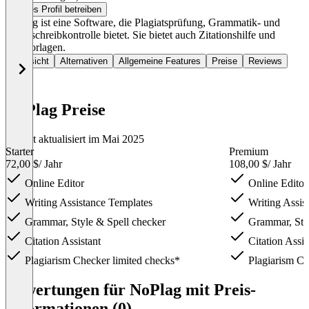
Dieses Profil betreiben
Noplag ist eine Software, die Plagiatsprüfung, Grammatik- und
Rechtschreibkontrolle bietet. Sie bietet auch Zitationshilfe und
Textvorlagen.
Übersicht
Alternativen
Allgemeine Features
Preise
Reviews
NoPlag Preise
Zuletzt aktualisiert im Mai 2025
Starter
Premium
72,00 $
/ Jahr
108,00 $
/ Jahr
Online Editor
Online Editor
Writing Assistance Templates
Writing Assis
Grammar, Style & Spell checker
Grammar, Styl
Citation Assistant
Citation Assis
Plagiarism Checker limited checks*
Plagiarism Ch
Item
1
Bewertungen für NoPlag mit Preis-
of
Informationen (0)