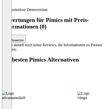
Item
Kostenlose Demoversion
1
of
Bewertungen für Pimics mit Preis-
3
Informationen (0)
Bewerten
Es gibt aktuell noch keine Reviews, die Informationen zu Preisen
enthalten.
Die besten Pimics Alternativen
advastamedia®
viingx