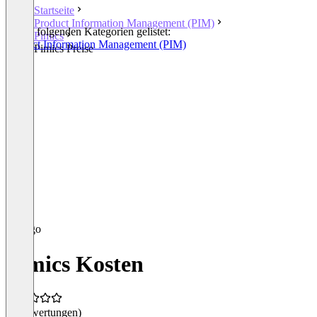
Startseite
Product Information Management (PIM)
In den folgenden Kategorien gelistet:
Pimics
Product Information Management (PIM)
Pimics Preise
Pimics Kosten
(0 Bewertungen)