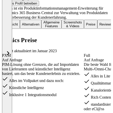
Dieses Profil betreiben
Pimics ist ein Produktinformationsmanagement-Erweiterung für
Dynamics 365 Business Central zur Verwaltung von Produktdaten
und Verbesserung der Kundenerfahrung.
Allgemeine
Screenshots
Übersicht
Alternativen
Preise
Reviews
Features
& Videos
Pimics Preise
Zuletzt aktualisiert im Januar 2023
PXM
Full
Auf Anfrage
Auf Anfrage
​PIM-Lösung ohne Grenzen, die auf Importdaten
Die beste Wahl f
von Lieferanten und künstlicher Intelligenz
Multi-/Omni-Chan
basiert, um das beste Kundenerlebnis zu erzielen.
Alles in Lite 
​Alles im Vollpaket und dazu noch:
Qualitätsman
Künstliche Intelligenz
Kanalorientier
Inklusive 1 Integrationsmodul
Rich Content 
standardisier
oder eCl@ss