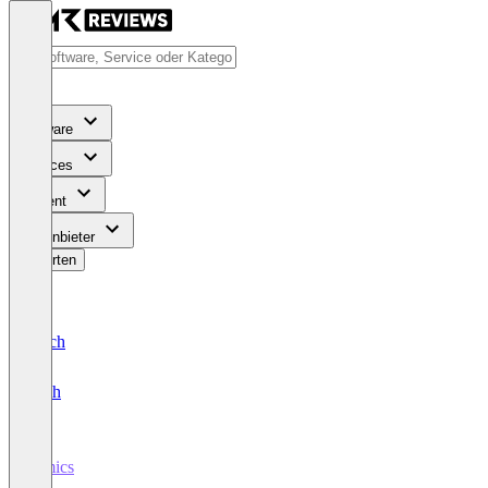
Software
Services
Content
Für Anbieter
Bewerten
Deutsch
English
Pimics