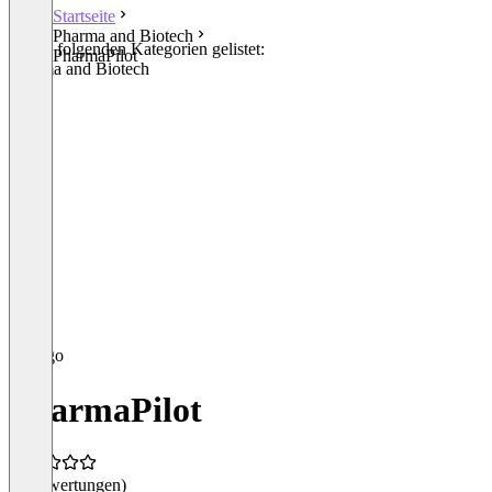
Startseite
Pharma and Biotech
In den folgenden Kategorien gelistet:
PharmaPilot
Pharma and Biotech
PharmaPilot
(0 Bewertungen)