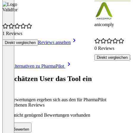
Validfor
anicomply
1 Reviews
Reviews ansehen
Direkt vergleichen
0 Reviews
R
Direkt vergleichen
Item
Alle Alternativen zu PharmaPilot
1
of
So schätzen User das Tool ein
3
Die Bewertungen ergeben sich aus den für PharmaPilot
abgegebenen Reviews
Noch nicht genügend Bewertungen vorhanden
Bewerten