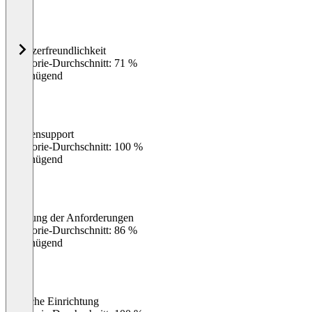
Benutzerfreundlichkeit
0
%
Kategorie-Durchschnitt: 71 %
Ungenügend
Kundensupport
0
%
Kategorie-Durchschnitt: 100 %
Ungenügend
Erfüllung der Anforderungen
0
%
Kategorie-Durchschnitt: 86 %
Ungenügend
Einfache Einrichtung
0
%