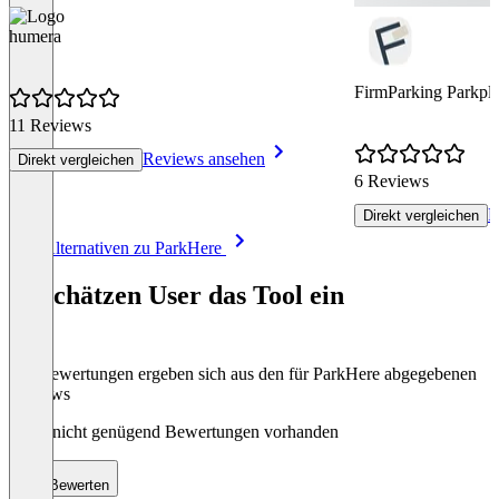
humera
FirmParking Parkpl
11 Reviews
Reviews ansehen
Direkt vergleichen
6 Reviews
R
Direkt vergleichen
Item
Alle Alternativen zu ParkHere
1
of
So schätzen User das Tool ein
3
Die Bewertungen ergeben sich aus den für ParkHere abgegebenen
Reviews
Noch nicht genügend Bewertungen vorhanden
Bewerten