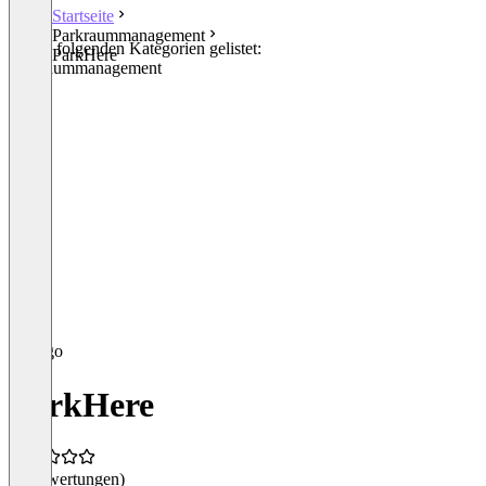
Startseite
Parkraummanagement
In den folgenden Kategorien gelistet:
ParkHere
Parkraummanagement
ParkHere
(0 Bewertungen)