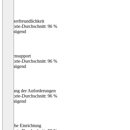
Benutzerfreundlichkeit
0
%
Kategorie-Durchschnitt: 96 %
Ungenügend
Kundensupport
0
%
Kategorie-Durchschnitt: 96 %
Ungenügend
Erfüllung der Anforderungen
0
%
Kategorie-Durchschnitt: 96 %
Ungenügend
Einfache Einrichtung
0
%