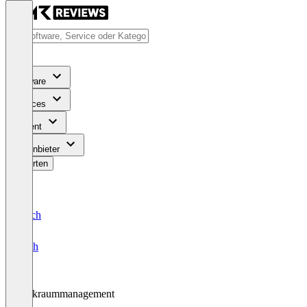
Software
Services
Content
Für Anbieter
Bewerten
Deutsch
English
Parkraummanagement