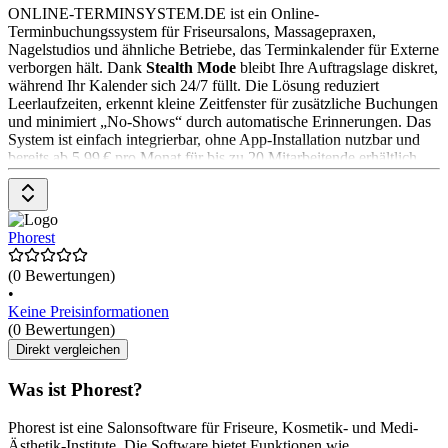
ONLINE-TERMINSYSTEM.DE ist ein Online-
Terminbuchungssystem für Friseursalons, Massagepraxen,
Nagelstudios und ähnliche Betriebe, das Terminkalender für Externe
verborgen hält. Dank
Stealth Mode
bleibt Ihre Auftragslage diskret,
während Ihr Kalender sich 24/7 füllt. Die Lösung reduziert
Leerlaufzeiten, erkennt kleine Zeitfenster für zusätzliche Buchungen
und minimiert „No-Shows“ durch automatische Erinnerungen. Das
System ist einfach integrierbar, ohne App-Installation nutzbar und
bereits ab 5,99 € pro Monat für bis zu 20 Mitarbeitende erhältlich.
Phorest
(0 Bewertungen)
•
Keine Preisinformationen
(0 Bewertungen)
Direkt vergleichen
Was ist Phorest?
Phorest ist eine Salonsoftware für Friseure, Kosmetik- und Medi-
Ästhetik-Institute. Die Software bietet Funktionen wie