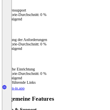
Kundensupport
0
%
Kategorie-Durchschnitt: 0 %
Ungenügend
Erfüllung der Anforderungen
0
%
Kategorie-Durchschnitt: 0 %
Ungenügend
Einfache Einrichtung
0
%
Kategorie-Durchschnitt: 0 %
Ungenügend
Weiterführende Links
term-in.app
Allgemeine Features
Setup & Support