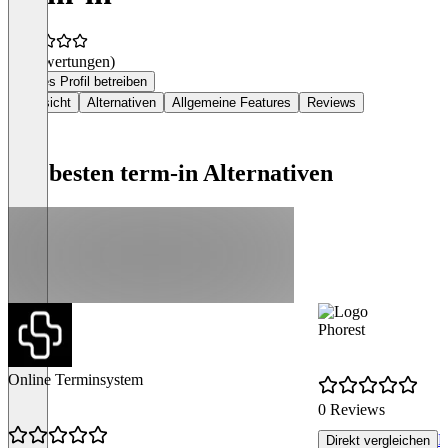
(0 Bewertungen)
Dieses Profil betreiben
Übersicht
Alternativen
Allgemeine Features
Reviews
Die besten term-in Alternativen
Phorest
Online Terminsystem
0 Reviews
R
Direkt vergleichen