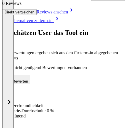
0 Reviews
Reviews ansehen
Direkt vergleichen
Item
Alle Alternativen zu term-in
1
of
So schätzen User das Tool ein
8
Die Bewertungen ergeben sich aus den für term-in abgegebenen
Reviews
Noch nicht genügend Bewertungen vorhanden
Bewerten
Benutzerfreundlichkeit
0
%
Kategorie-Durchschnitt: 0 %
Ungenügend