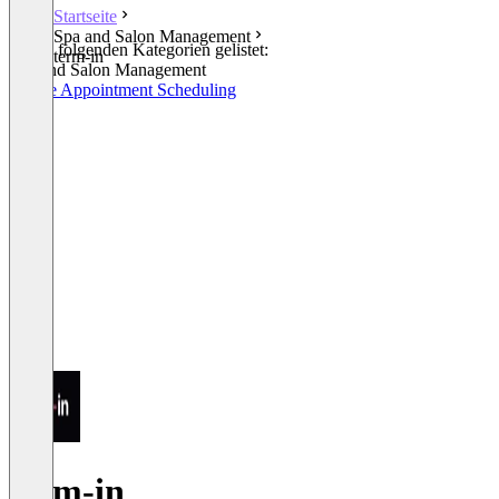
Startseite
Spa and Salon Management
In den folgenden Kategorien gelistet:
term-in
Spa and Salon Management
Online Appointment Scheduling
term-in