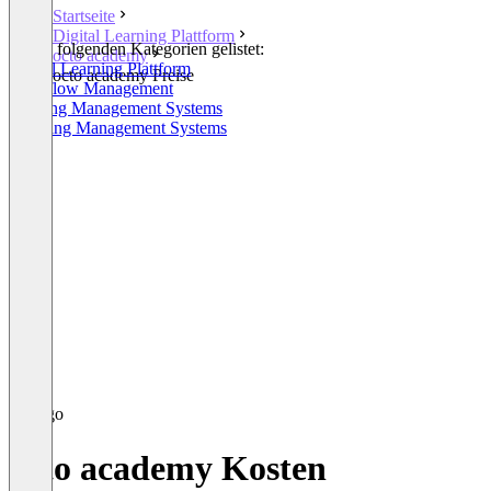
Startseite
Digital Learning Plattform
In den folgenden Kategorien gelistet:
octo academy
Digital Learning Plattform
octo academy Preise
Workflow Management
Training Management Systems
Learning Management Systems
octo academy Kosten