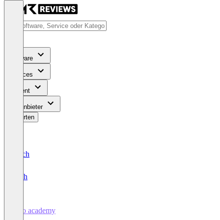
Software
Services
Content
Für Anbieter
Bewerten
Deutsch
English
octo academy