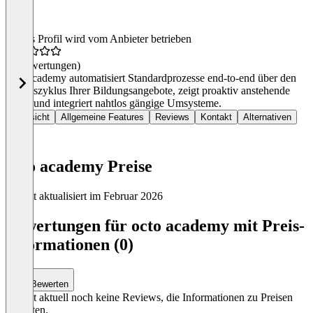
Dieses Profil wird vom Anbieter betrieben
(0 Bewertungen)
octo academy automatisiert Standardprozesse end‑to‑end über den
Lebenszyklus Ihrer Bildungsangebote, zeigt proaktiv anstehende
Tasks und integriert nahtlos gängige Umsysteme.
Übersicht
Allgemeine Features
Reviews
Kontakt
Alternativen
octo academy Preise
Zuletzt aktualisiert im Februar 2026
Item
1
Bewertungen für octo academy mit Preis-
of
Informationen (0)
0
Bewerten
Es gibt aktuell noch keine Reviews, die Informationen zu Preisen
enthalten.