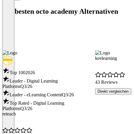
Die besten octo academy Alternativen
keelearning
Top 100
2026
Leader - Digital Learning
43 Reviews
Platforms
Q3/26
P
Direkt vergleichen
Leader - eLearning Content
Q3/26
Top Rated - Digital Learning
Platforms
Q3/26
reteach