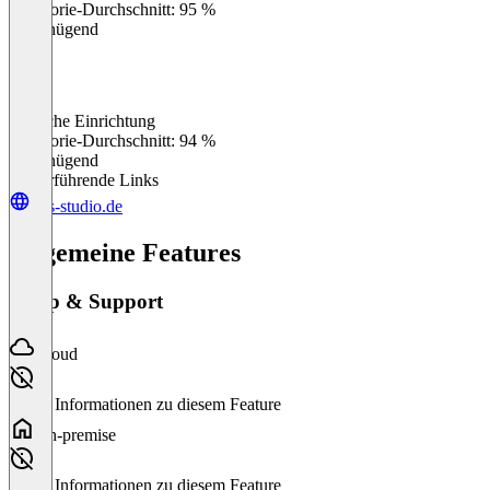
Kategorie-Durchschnitt: 95 %
Ungenügend
Einfache Einrichtung
0
%
Kategorie-Durchschnitt: 94 %
Ungenügend
Weiterführende Links
obs-studio.de
Allgemeine Features
Setup & Support
Cloud
Keine Informationen zu diesem Feature
On-premise
Keine Informationen zu diesem Feature