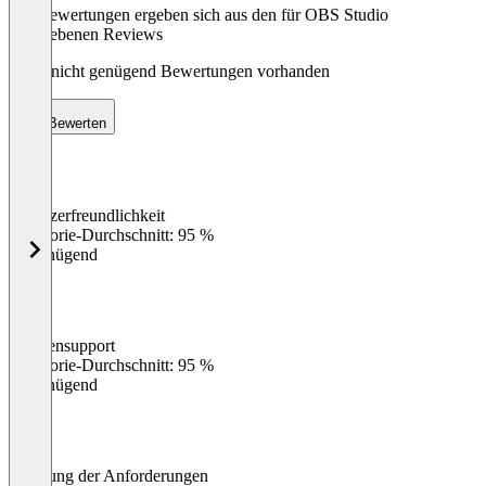
Die Bewertungen ergeben sich aus den für OBS Studio
abgegebenen Reviews
Noch nicht genügend Bewertungen vorhanden
Bewerten
Benutzerfreundlichkeit
0
%
Kategorie-Durchschnitt: 95 %
Ungenügend
Kundensupport
0
%
Kategorie-Durchschnitt: 95 %
Ungenügend
Erfüllung der Anforderungen
0
%