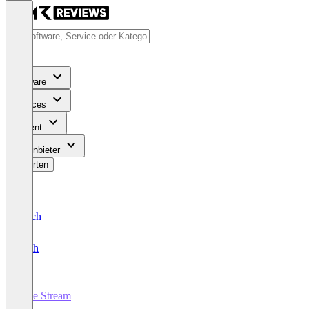
Software
Services
Content
Für Anbieter
Bewerten
Deutsch
English
Live Stream