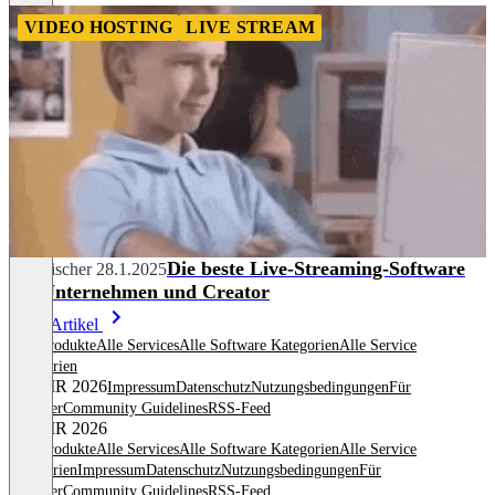
VIDEO HOSTING
LIVE STREAM
Die beste Live-Streaming-Software
Tim Fischer
28.1.2025
für Unternehmen und Creator
Mehr Artikel
Alle Produkte
Alle Services
Alle Software Kategorien
Alle Service
Kategorien
© OMR 2026
Impressum
Datenschutz
Nutzungsbedingungen
Für
Anbieter
Community Guidelines
RSS-Feed
© OMR 2026
Alle Produkte
Alle Services
Alle Software Kategorien
Alle Service
Kategorien
Impressum
Datenschutz
Nutzungsbedingungen
Für
Anbieter
Community Guidelines
RSS-Feed