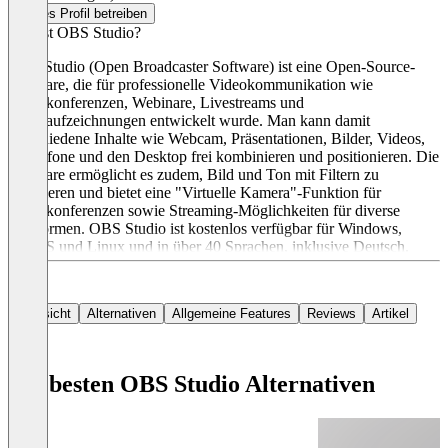
Dieses Profil betreiben
Was ist OBS Studio?
OBS Studio (Open Broadcaster Software) ist eine Open-Source-
Software, die für professionelle Videokommunikation wie
Videokonferenzen, Webinare, Livestreams und
Videoaufzeichnungen entwickelt wurde. Man kann damit
verschiedene Inhalte wie Webcam, Präsentationen, Bilder, Videos,
Mikrofone und den Desktop frei kombinieren und positionieren. Die
Software ermöglicht es zudem, Bild und Ton mit Filtern zu
optimieren und bietet eine "Virtuelle Kamera"-Funktion für
Videokonferenzen sowie Streaming-Möglichkeiten für diverse
Plattformen. OBS Studio ist kostenlos verfügbar für Windows,
macOS und Linux und in über 40 Sprachen, inklusive Deutsch.
Übersicht
Alternativen
Allgemeine Features
Reviews
Artikel
Die besten OBS Studio Alternativen