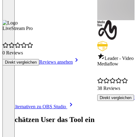
LiveStream Pro
0 Reviews
Leader - Video
Reviews ansehen
Direkt vergleichen
Mediaflow
38 Reviews
R
Direkt vergleichen
Item
Alle Alternativen zu OBS Studio
1
of
So schätzen User das Tool ein
8