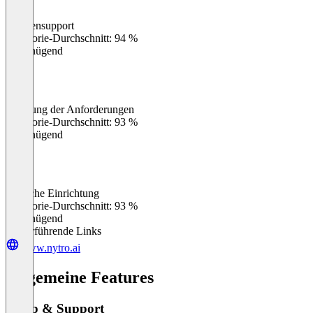
Kundensupport
0
%
Kategorie-Durchschnitt: 94 %
Ungenügend
Erfüllung der Anforderungen
0
%
Kategorie-Durchschnitt: 93 %
Ungenügend
Einfache Einrichtung
0
%
Kategorie-Durchschnitt: 93 %
Ungenügend
Weiterführende Links
www.nytro.ai
Allgemeine Features
Setup & Support