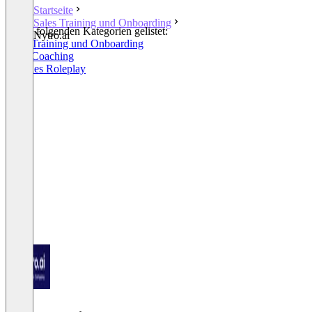
Startseite
Sales Training und Onboarding
In den folgenden Kategorien gelistet:
Nytro.ai
Sales Training und Onboarding
Sales Coaching
AI Sales Roleplay