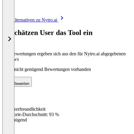
Item
Alle Alternativen zu Nytro.ai
1
of
So schätzen User das Tool ein
8
Die Bewertungen ergeben sich aus den für Nytro.ai abgegebenen
Reviews
Noch nicht genügend Bewertungen vorhanden
Bewerten
Benutzerfreundlichkeit
0
%
Kategorie-Durchschnitt: 93 %
Ungenügend