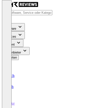
Software
Services
Content
Für Anbieter
Bewerten
Deutsch
English
Nuke