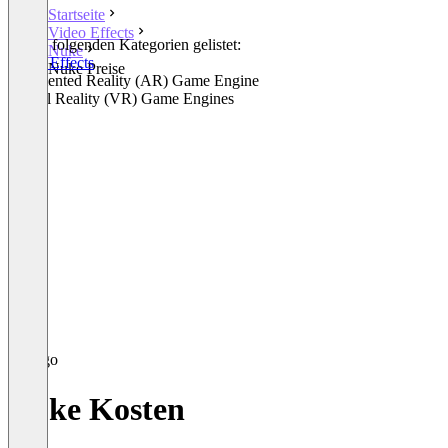
Startseite
Video Effects
In den folgenden Kategorien gelistet:
Nuke
Video Effects
Nuke Preise
Augmented Reality (AR) Game Engine
Virtual Reality (VR) Game Engines
Nuke Kosten