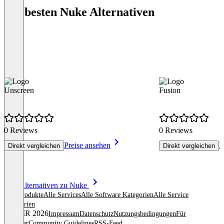
Die besten Nuke Alternativen
Unscreen
Fusion
0 Reviews
0 Reviews
Preise ansehen
P
Direkt vergleichen
Direkt vergleichen
Item
Alle Alternativen zu Nuke
1
Alle Produkte
Alle Services
Alle Software Kategorien
Alle Service
of
Kategorien
8
© OMR 2026
Impressum
Datenschutz
Nutzungsbedingungen
Für
Anbieter
Community Guidelines
RSS-Feed