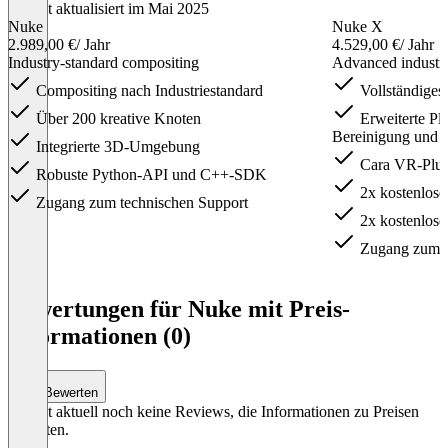
Zuletzt aktualisiert im Mai 2025
Nuke
Nuke X
2.989,00 €
/ Jahr
4.529,00 €
/ Jahr
Industry-standard compositing
Advanced industry
Compositing nach Industriestandard
Vollständiges
Über 200 kreative Knoten
Erweiterte Pl
Bereinigung und 
Integrierte 3D-Umgebung
Cara VR-Plug-
Robuste Python-API und C++-SDK
2x kostenlose
Zugang zum technischen Support
2x kostenlos
Zugang zum t
Item
1
Bewertungen für Nuke mit Preis-
of
Informationen (0)
4
Bewerten
Es gibt aktuell noch keine Reviews, die Informationen zu Preisen
enthalten.