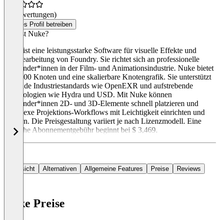
(0 Bewertungen)
Dieses Profil betreiben
Was ist Nuke?
Nuke ist eine leistungsstarke Software für visuelle Effekte und
Filmbearbeitung von Foundry. Sie richtet sich an professionelle
Anwender*innen in der Film- und Animationsindustrie. Nuke bietet
über 200 Knoten und eine skalierbare Knotengrafik. Sie unterstützt
führende Industriestandards wie OpenEXR und aufstrebende
Technologien wie Hydra und USD. Mit Nuke können
Anwender*innen 2D- und 3D-Elemente schnell platzieren und
komplexe Projektions-Workflows mit Leichtigkeit einrichten und
rendern. Die Preisgestaltung variiert je nach Lizenzmodell. Eine
jährliche Abonnementgebühr beginnt bei $ 3,469.
Übersicht
Alternativen
Allgemeine Features
Preise
Reviews
Nuke Preise