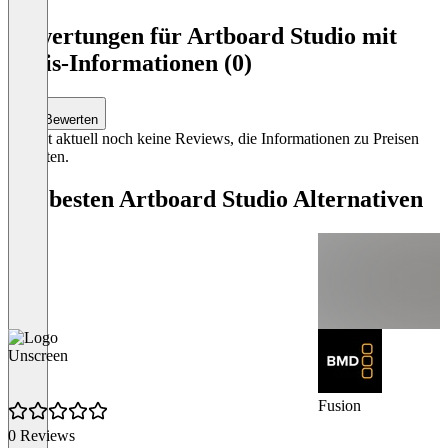
Item
1
Bewertungen für Artboard Studio mit
of
Preis-Informationen (0)
3
Bewerten
Es gibt aktuell noch keine Reviews, die Informationen zu Preisen
enthalten.
Die besten Artboard Studio Alternativen
Unscreen
Fusion
0 Reviews