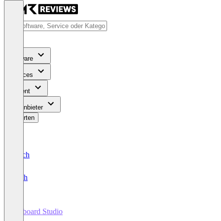
Software
Services
Content
Für Anbieter
Bewerten
Deutsch
English
Artboard Studio