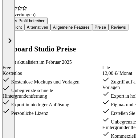
(0 Bewertungen)
Dieses Profil betreiben
Übersicht
Alternativen
Allgemeine Features
Preise
Reviews
Artboard Studio Preise
Zuletzt aktualisiert im Februar 2025
Free
Lite
Kostenlos
12,00 €
/ Monat
Kostenlose Mockups und Vorlagen
Zugriff auf a
Vorlagen
Unbegrenzte schnelle
Hintergrundentfernung
Export in hoh
Export in niedriger Auflösung
Figma- und A
Persönliche Lizenz
Erstellen Sie
Unbegrenzte s
Hintergrundentfe
Kommerzielle