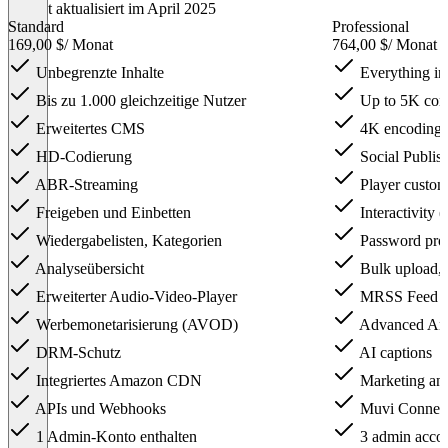
Zuletzt aktualisiert im April 2025
Standard
Professional
169,00 $
/ Monat
764,00 $
/ Monat
Unbegrenzte Inhalte
Everything in
Bis zu 1.000 gleichzeitige Nutzer
Up to 5K conc
Erweitertes CMS
4K encoding
HD-Codierung
Social Publis
ABR-Streaming
Player custom
Freigeben und Einbetten
Interactivity (
Wiedergabelisten, Kategorien
Password prot
Analyseübersicht
Bulk upload,
Erweiterter Audio-Video-Player
MRSS Feed
Werbemonetarisierung (AVOD)
Advanced Ana
DRM-Schutz
AI captions
Integriertes Amazon CDN
Marketing and
APIs und Webhooks
Muvi Connect 
1 Admin-Konto enthalten
3 admin accou