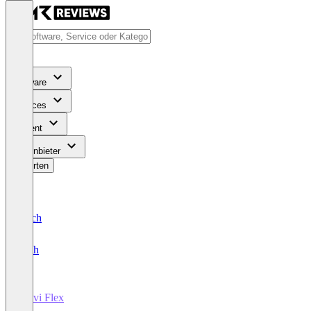
Software
Services
Content
Für Anbieter
Bewerten
Deutsch
English
Muvi Flex