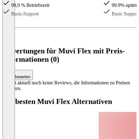
99,9 % Betriebszeit
99.9% uptime
Basis-Support
Basic Suppor
Item
Bewertungen für Muvi Flex mit Preis-
1
Informationen (0)
of
3
Bewerten
Es gibt aktuell noch keine Reviews, die Informationen zu Preisen
enthalten.
Die besten Muvi Flex Alternativen