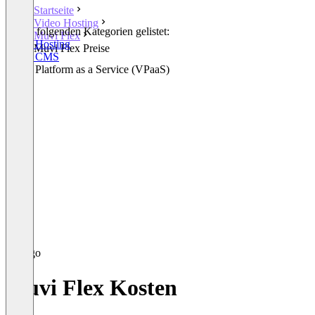
Startseite
Video Hosting
In den folgenden Kategorien gelistet:
Muvi Flex
Video Hosting
Muvi Flex Preise
Video CMS
Video Platform as a Service (VPaaS)
Muvi Flex Kosten