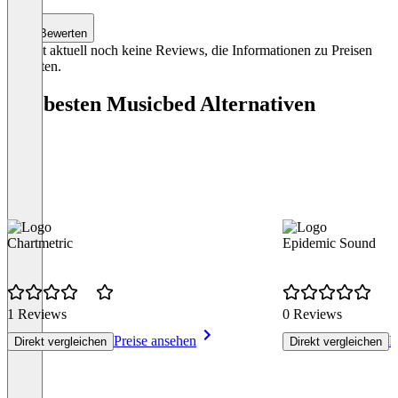
Bewerten
Es gibt aktuell noch keine Reviews, die Informationen zu Preisen
enthalten.
Die besten Musicbed Alternativen
Chartmetric
Epidemic Sound
1 Reviews
0 Reviews
Preise ansehen
P
Direkt vergleichen
Direkt vergleichen