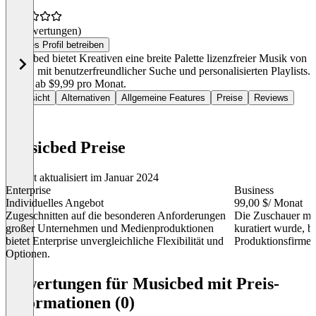
(0 Bewertungen)
Dieses Profil betreiben
Musicbed bietet Kreativen eine breite Palette lizenzfreier Musik von
Profis, mit benutzerfreundlicher Suche und personalisierten Playlists.
Preise ab $9,99 pro Monat.
Übersicht
Alternativen
Allgemeine Features
Preise
Reviews
Musicbed Preise
Zuletzt aktualisiert im Januar 2024
Enterprise
Business
Individuelles Angebot
99,00 $
/ Monat
Zugeschnitten auf die besonderen Anforderungen
Die Zuschauer mit 
großer Unternehmen und Medienproduktionen
kuratiert wurde, be
bietet Enterprise unvergleichliche Flexibilität und
Produktionsfirme
Optionen.
Item
1
Bewertungen für Musicbed mit Preis-
of
Informationen (0)
3