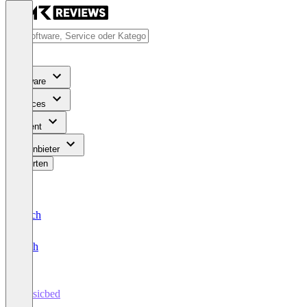
Software
Services
Content
Für Anbieter
Bewerten
Deutsch
English
Musicbed