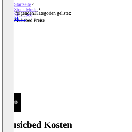
Startseite
Stock Music
In den folgenden Kategorien gelistet:
Musicbed
Stock Music
Musicbed Preise
Musicbed Kosten