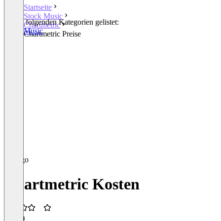
Startseite
Stock Music
In den folgenden Kategorien gelistet:
Chartmetric
Stock Music
Chartmetric Preise
Chartmetric Kosten
3,5
(1)