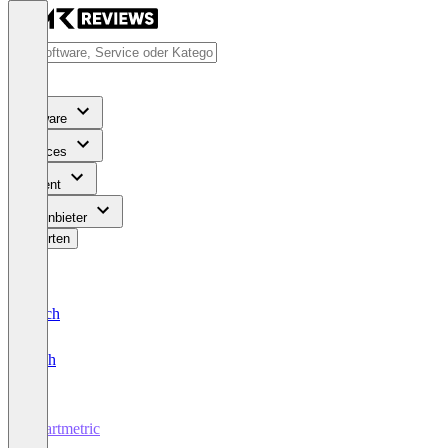
Software
Services
Content
Für Anbieter
Bewerten
Deutsch
English
Chartmetric