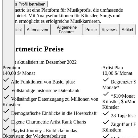
Dieses Profil betreiben
Chartmetric ist eine Plattform für Musikprofis, die umfassende
Daten bietet. Mit Analysefunktionen für Künstler, Songs und
Marken ermöglicht es erfolgreiche Musikkarrieren.
Allgemeine
Übersicht
Alternativen
Preise
Reviews
Artikel
Features
Chartmetric Preise
Zuletzt aktualisiert im Dezember 2022
Premium
Artist Plan
140,00 $
/ Monat
10,00 $
/ Monat
Alle Funktionen von Basic, plus:
Begrenzter Son
Monate*
Vollständige historische Datenbank
*$10/Monat fü
Vollständiger Datenzugang zu Millionen von
Künstler, $5/Monat
Künstlern
Künstler
Demografische Einblicke in die Hörerschaft
28 Tage histo
Eigene Chartmetric Artist Rank Charts
Zugriff auf B
Künstlern
Playlist Journey - Einblicke in das
Ökosystem der Wiedergabelisten