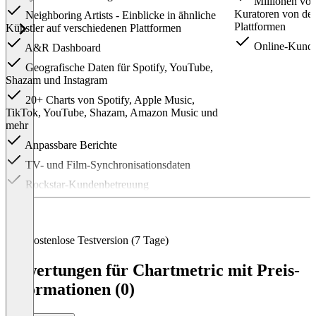
Millionen von
Kuratoren von den
Neighboring Artists - Einblicke in ähnliche
Plattformen
Künstler auf verschiedenen Plattformen
Online-Kunde
A&R Dashboard
Geografische Daten für Spotify, YouTube,
Shazam und Instagram
20+ Charts von Spotify, Apple Music,
TikTok, YouTube, Shazam, Amazon Music und
mehr
Anpassbare Berichte
TV- und Film-Synchronisationsdaten
Rockstar-Kundenbetreuung
Item
1
of
3
Kostenlose Testversion (7 Tage)
Bewertungen für Chartmetric mit Preis-
Informationen (0)