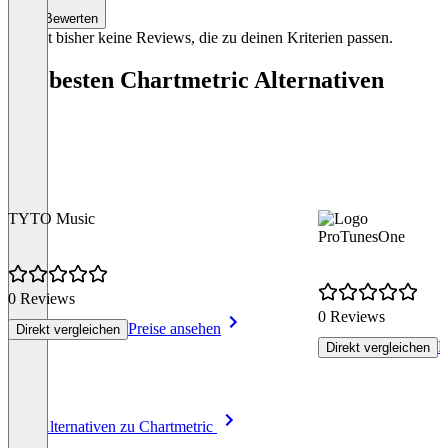
Bewerten
Es gibt bisher keine Reviews, die zu deinen Kriterien passen.
Die besten Chartmetric Alternativen
TYTO Music
ProTunesOne
0 Reviews
0 Reviews
Preise ansehen
Direkt vergleichen
P
Direkt vergleichen
Item
Alle Alternativen zu Chartmetric
1