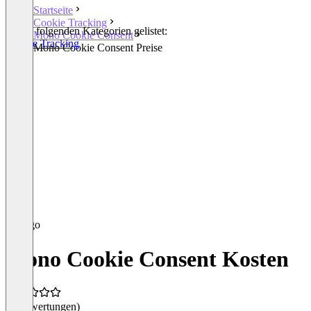
Startseite
Cookie Tracking
In den folgenden Kategorien gelistet:
Mono Cookie Consent
Cookie Tracking
Mono Cookie Consent Preise
Mono Cookie Consent Kosten
(0 Bewertungen)