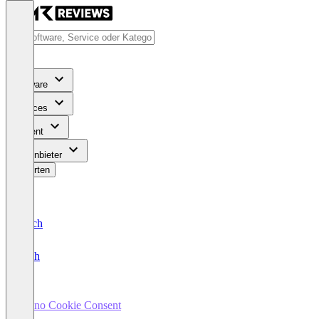
Software
Services
Content
Für Anbieter
Bewerten
Deutsch
English
Mono Cookie Consent