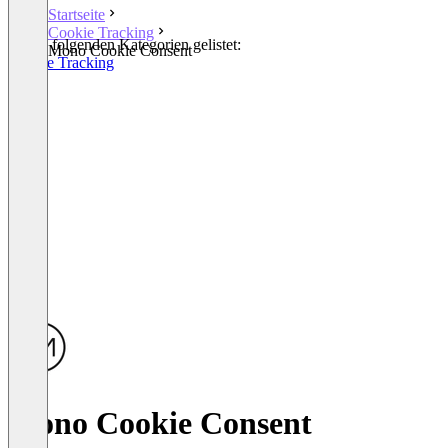
Startseite
Cookie Tracking
In den folgenden Kategorien gelistet:
Mono Cookie Consent
Cookie Tracking
Mono Cookie Consent