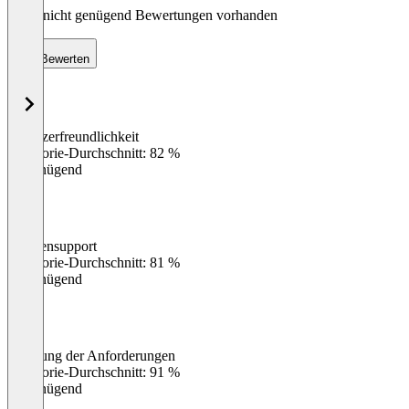
Noch nicht genügend Bewertungen vorhanden
Bewerten
Benutzerfreundlichkeit
0
%
Kategorie-Durchschnitt: 82 %
Ungenügend
Kundensupport
0
%
Kategorie-Durchschnitt: 81 %
Ungenügend
Erfüllung der Anforderungen
0
%
Kategorie-Durchschnitt: 91 %
Ungenügend