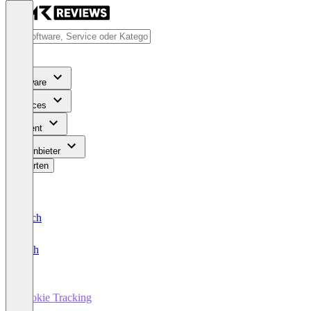
Software
Services
Content
Für Anbieter
Bewerten
Deutsch
English
Cookie Tracking