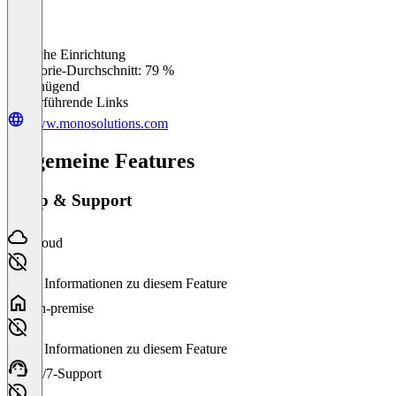
Einfache Einrichtung
0
%
Kategorie-Durchschnitt: 79 %
Ungenügend
Weiterführende Links
www.monosolutions.com
Allgemeine Features
Setup & Support
Cloud
Keine Informationen zu diesem Feature
On-premise
Keine Informationen zu diesem Feature
24/7-Support