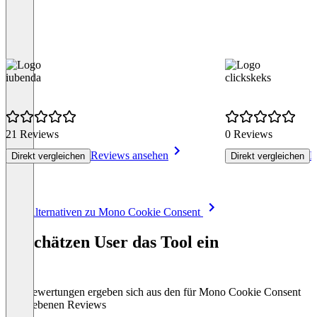
iubenda
clickskeks
21 Reviews
0 Reviews
Reviews ansehen
R
Direkt vergleichen
Direkt vergleichen
Item
Alle Alternativen zu Mono Cookie Consent
1
of
So schätzen User das Tool ein
8
Die Bewertungen ergeben sich aus den für Mono Cookie Consent
abgegebenen Reviews