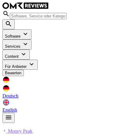
Software
Services
Content
Für Anbieter
Bewerten
Deutsch
English
Money Peak