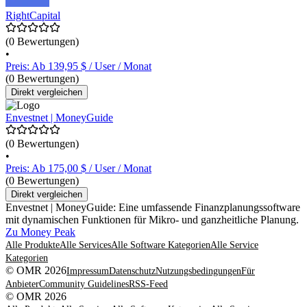
RightCapital
(0 Bewertungen)
•
Preis: Ab 139,95 $ / User / Monat
(0 Bewertungen)
Direkt vergleichen
Envestnet | MoneyGuide
(0 Bewertungen)
•
Preis: Ab 175,00 $ / User / Monat
(0 Bewertungen)
Direkt vergleichen
Envestnet | MoneyGuide: Eine umfassende Finanzplanungssoftware
mit dynamischen Funktionen für Mikro- und ganzheitliche Planung.
Zu Money Peak
Alle Produkte
Alle Services
Alle Software Kategorien
Alle Service
Kategorien
© OMR 2026
Impressum
Datenschutz
Nutzungsbedingungen
Für
Anbieter
Community Guidelines
RSS-Feed
© OMR 2026