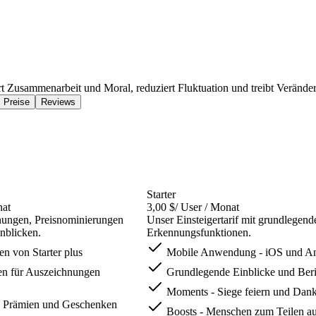
ert Zusammenarbeit und Moral, reduziert Fluktuation und treibt Verände
Preise
Reviews
Starter
nat
3,00 $
/ User / Monat
nungen, Preisnominierungen
Unser Einsteigertarif mit grundlegend
nblicken.
Erkennungsfunktionen.
n von Starter plus
Mobile Anwendung - iOS und An
n für Auszeichnungen
Grundlegende Einblicke und Beri
Moments - Siege feiern und Dan
 Prämien und Geschenken
Boosts - Menschen zum Teilen au