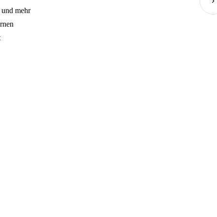
e und mehr
ernen
t