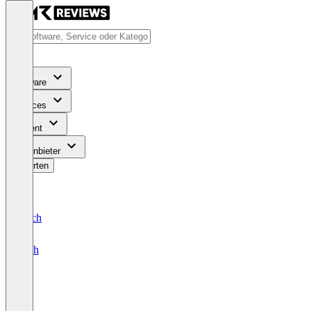
Software
Services
Content
Für Anbieter
Bewerten
Deutsch
English
Mo