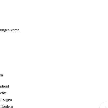
rungen voran.
en
droid
chte
ke sagen
ffordern