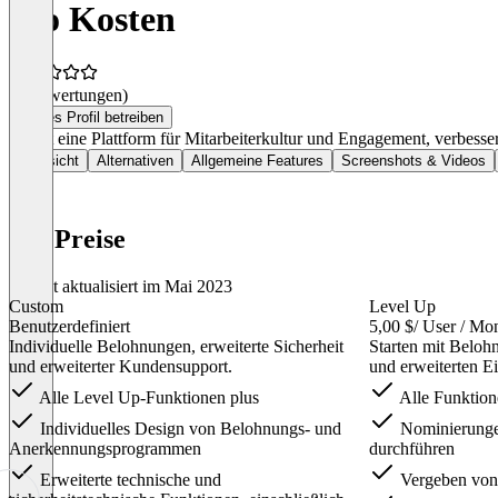
Mo Kosten
(0 Bewertungen)
Dieses Profil betreiben
Mo ist eine Plattform für Mitarbeiterkultur und Engagement, verbess
Übersicht
Alternativen
Allgemeine Features
Screenshots & Videos
Mo Preise
Zuletzt aktualisiert im Mai 2023
Custom
Level Up
Benutzerdefiniert
5,00 $
/ User / Mo
Individuelle Belohnungen, erweiterte Sicherheit
Starten mit Beloh
und erweiterter Kundensupport.
und erweiterten Ei
Alle Level Up-Funktionen plus
Alle Funktione
Individuelles Design von Belohnungs- und
Nominierunge
Anerkennungsprogrammen
durchführen
Erweiterte technische und
Vergeben von