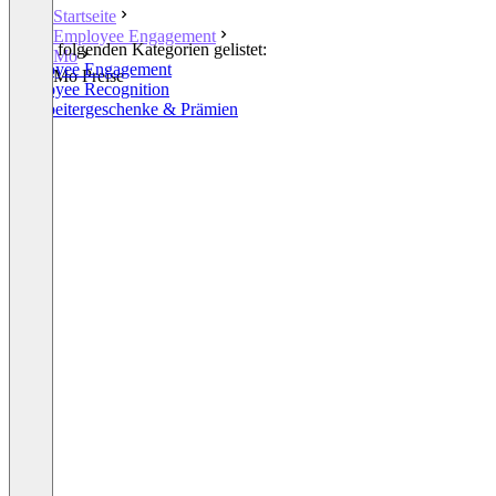
Startseite
Employee Engagement
In den folgenden Kategorien gelistet:
Mo
Employee Engagement
Mo Preise
Employee Recognition
Mitarbeitergeschenke & Prämien