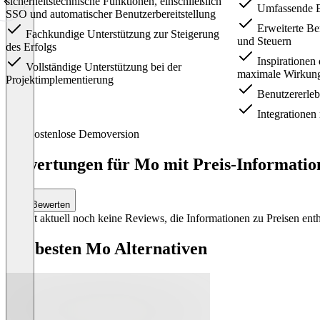
sicherheitstechnische Funktionen, einschließlich
Umfassende Ei
SSO und automatischer Benutzerbereitstellung
Erweiterte Be
Fachkundige Unterstützung zur Steigerung
und Steuern
des Erfolgs
Inspirationen 
Vollständige Unterstützung bei der
maximale Wirkung
Projektimplementierung
Benutzererleb
Integrationen
Item
Kostenlose Demoversion
1
of
Bewertungen für Mo mit Preis-Information
3
Bewerten
Es gibt aktuell noch keine Reviews, die Informationen zu Preisen enth
Die besten Mo Alternativen