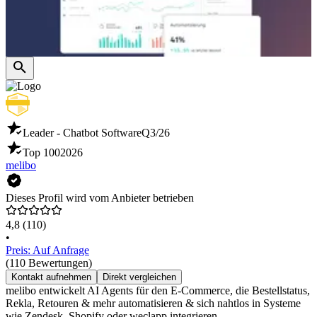
Leader - Chatbot Software
Q3/26
Top 100
2026
melibo
Dieses Profil wird vom Anbieter betrieben
4,8
(110)
•
Preis: Auf Anfrage
(110 Bewertungen)
Kontakt aufnehmen
Direkt vergleichen
melibo entwickelt AI Agents für den E-Commerce, die Bestellstatus,
Rekla, Retouren & mehr automatisieren & sich nahtlos in Systeme
wie Zendesk, Shopify oder weclapp integrieren.