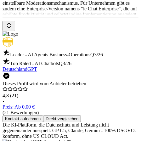
einstellbare Moderationsmechanismus. Für Unternehmen gibt es
zudem eine Enterprise-Version namens "le Chat Enterprise", die auf
erhöhte Produktivität und selbstständige Implementierung ausgelegt
ist. Der Chatbot ist derzeit in der Beta-Phase und kann nicht auf das
Internet zugreifen, was zu ungenauen oder veralteten Informationen
führen kann.
Leader - AI Agents Business-Operations
Q3/26
Top Rated - AI Chatbots
Q3/26
DeutschlandGPT
Dieses Profil wird vom Anbieter betrieben
4,8
(21)
•
Preis: Ab 0,00 €
(21 Bewertungen)
Kontakt aufnehmen
Direkt vergleichen
Die KI-Plattform, die Datenschutz und Leistung nicht
gegeneinander ausspielt. GPT-5, Claude, Gemini - 100% DSGVO-
konform, ohne US CLOUD Act.