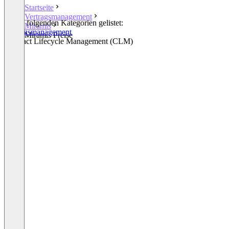
Startseite
Vertragsmanagement
In den folgenden Kategorien gelistet:
Miramis
Vertragsmanagement
Miramis Preise
Contract Lifecycle Management (CLM)