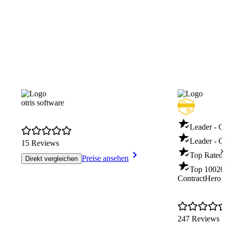
etreuung
otris software
Leader - C
Leader - Co
15 Reviews
Top Rated 
Preise ansehen
Direkt vergleichen
Top 100
20
ContractHero
247 Reviews