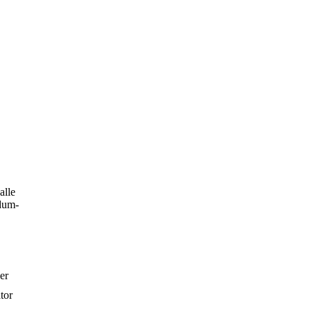
alle
dum-
er
tor