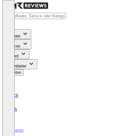
Software
Services
Content
Für Anbieter
Bewerten
Deutsch
English
Miramis