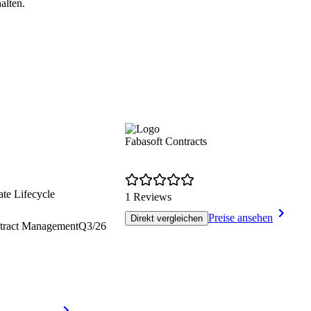
ustomer Success-Betreuung
Zugang zu Partnerkanzleien
alten.
Indivduelles Onboarding
Schnittstellen zu Cloud-Services
Persönliche Customer Success-B
Strategische Workshops
Fabasoft Contracts
ate Lifecycle
1 Reviews
Preise ansehen
Direkt vergleichen
tract Management
Q3/26