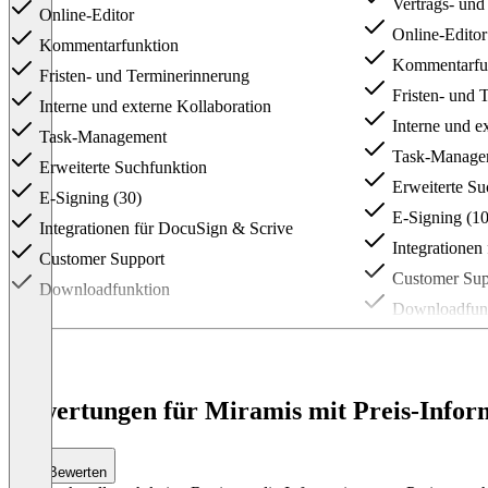
Vertrags- un
Online-Editor
Online-Editor
Kommentarfunktion
Kommentarfu
Fristen- und Terminerinnerung
Fristen- und 
Interne und externe Kollaboration
Interne und e
Task-Management
Task-Manage
Erweiterte Suchfunktion
Erweiterte Su
E-Signing (30)
E-Signing (10
Integrationen für DocuSign & Scrive
Integrationen
Customer Support
Customer Sup
Downloadfunktion
Downloadfun
Logo-Integrat
Zapier-Integra
Zugang zu Par
Bewertungen für Miramis mit Preis-Inform
Automatisieru
Schnittstellen
Bewerten