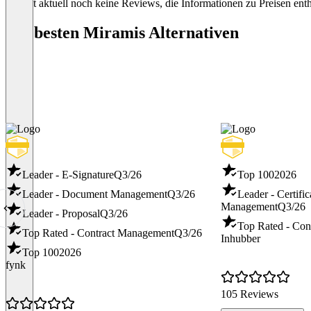
Persönliche C
Es gibt aktuell noch keine Reviews, die Informationen zu Preisen enth
Die besten Miramis Alternativen
Item
1
of
3
Leader - E-Signature
Q3/26
Top 100
2026
Leader - Document Management
Q3/26
Leader - Certific
Management
Q3/26
Leader - Proposal
Q3/26
Top Rated - Con
Top Rated - Contract Management
Q3/26
Inhubber
Top 100
2026
fynk
105 Reviews