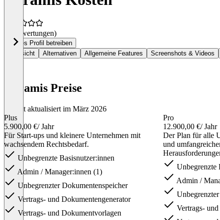
(0 Bewertungen)
Dieses Profil betreiben
Übersicht
Alternativen
Allgemeine Features
Screenshots & Videos
Miramis Preise
Zuletzt aktualisiert im März 2026
Plus
Pro
5.900,00 €
/ Jahr
12.900,00 €
/ Jahr
Für Start-ups und kleinere Unternehmen mit
Der Plan für alle
wachsendem Rechtsbedarf.
und umfangreichen
Herausforderunge
Unbegrenzte Basisnutzer:innen
Unbegrenzte B
Admin / Manager:innen (1)
Admin / Manag
Unbegrenzter Dokumentenspeicher
Unbegrenzter
Vertrags- und Dokumentengenerator
Vertrags- un
Vertrags- und Dokumentvorlagen