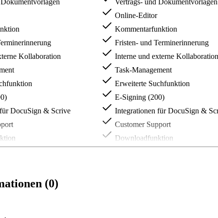
d Dokumentvorlagen
Vertrags- und Dokumentvorlagen
Online-Editor
nktion
Kommentarfunktion
Terminerinnerung
Fristen- und Terminerinnerung
xterne Kollaboration
Interne und externe Kollaboratio
ment
Task-Management
chfunktion
Erweiterte Suchfunktion
0)
E-Signing (200)
 für DocuSign & Scrive
Integrationen für DocuSign & Sc
port
Customer Support
ktion
Downloadfunktion
ion
Logo-Integration
tion
Zapier-Integration
tnerkanzleien
Zugang zu Partnerkanzleien
ationen (0)
ng eigener Verträge (2)
Automatisierung eigener Verträge
 zu Cloud-Services
Single Sign-On