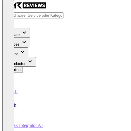
Software
Services
Content
Für Anbieter
Bewerten
Deutsch
English
Mask Integrator AI