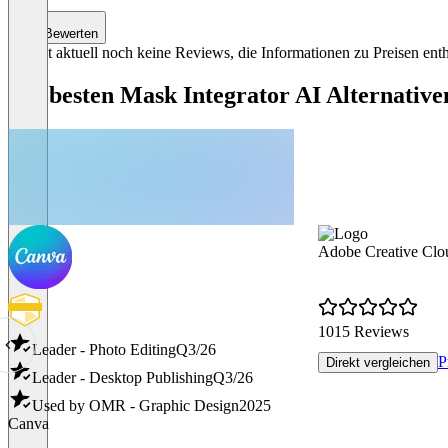
0
Bewerten
Es gibt aktuell noch keine Reviews, die Informationen zu Preisen enth
Die besten Mask Integrator AI Alternative
Adobe Creative Clo
1015 Reviews
Leader - Photo Editing
Q3/26
P
Direkt vergleichen
Leader - Desktop Publishing
Q3/26
Used by OMR - Graphic Design
2025
Canva