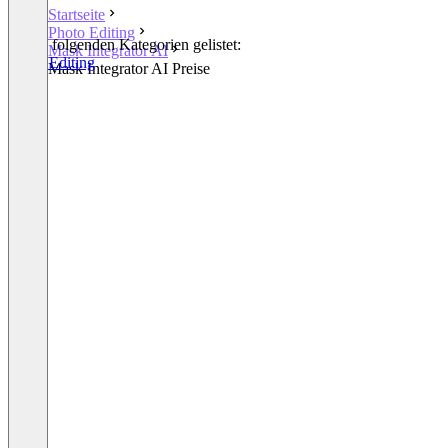
Startseite
Photo Editing
In den folgenden Kategorien gelistet:
Mask Integrator AI
Photo Editing
Mask Integrator AI Preise