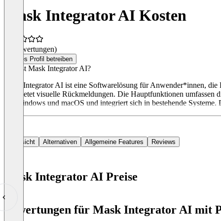
Mask Integrator AI Kosten
(0 Bewertungen)
Dieses Profil betreiben
Was ist Mask Integrator AI?
Mask Integrator AI ist eine Softwarelösung für Anwender*innen, die P
und bietet visuelle Rückmeldungen. Die Hauptfunktionen umfassen die
mit Windows und macOS und integriert sich in bestehende Systeme. D
Übersicht
Alternativen
Allgemeine Features
Reviews
Mask Integrator AI Preise
Item
1
Bewertungen für Mask Integrator AI mit P
of