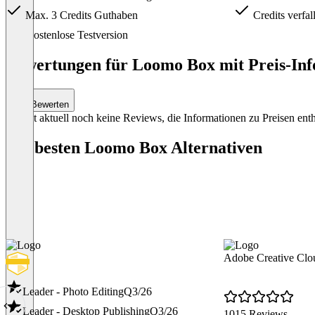
Max. 3 Credits Guthaben
Credits verfal
Item
Kostenlose Testversion
1
of
Bewertungen für Loomo Box mit Preis-Inf
4
Bewerten
Es gibt aktuell noch keine Reviews, die Informationen zu Preisen enth
Die besten Loomo Box Alternativen
Adobe Creative Clo
Leader - Photo Editing
Q3/26
Leader - Desktop Publishing
Q3/26
1015 Reviews