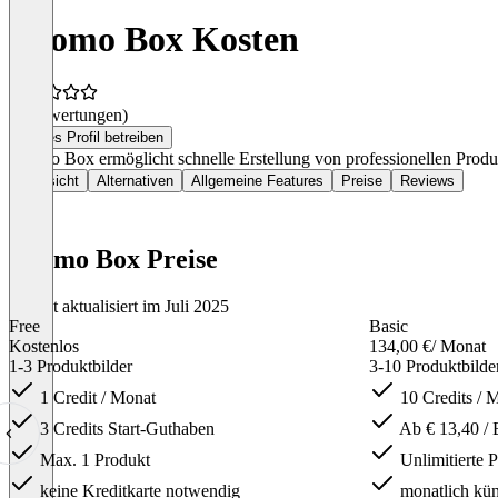
Loomo Box Kosten
(0 Bewertungen)
Dieses Profil betreiben
Loomo Box ermöglicht schnelle Erstellung von professionellen Produ
Übersicht
Alternativen
Allgemeine Features
Preise
Reviews
Loomo Box Preise
Zuletzt aktualisiert im Juli 2025
Free
Basic
Kostenlos
134,00 €
/ Monat
1-3 Produktbilder
3-10 Produktbilde
1 Credit / Monat
10 Credits / 
3 Credits Start-Guthaben
Ab € 13,40 / 
Max. 1 Produkt
Unlimitierte 
keine Kreditkarte notwendig
monatlich kü