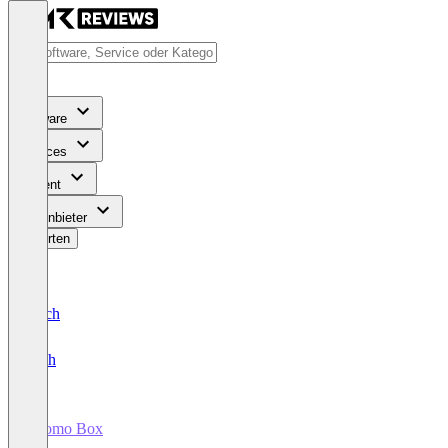
Software
Services
Content
Für Anbieter
Bewerten
Deutsch
English
Loomo Box