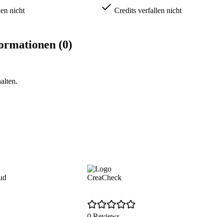
len nicht
Credits verfallen nicht
ormationen (0)
alten.
ud
CreaCheck
0 Reviews