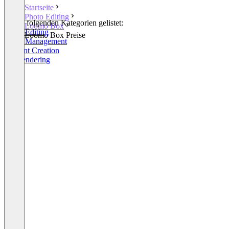
Startseite
Photo Editing
In den folgenden Kategorien gelistet:
Loomo Box
Photo Editing
Loomo Box Preise
Photo Management
Content Creation
3D Rendering